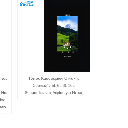
ύπος
Τύπος Καυσαερίων Οικιακής
Συσκευής 5L 6L 8L 10L
 Hot
Θερμοσίφωνας Αερίου για Ντους
ίος
νιο