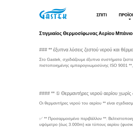
>
Προϊόντα
>
Στιγμιαίος Θερμοσίφωνας Αερίου Μπ
Σπίτι
ΣΠΊΤΙ
ΠΡΟΪΌ
Στιγμιαίος Θερμοσίφωνας Αερίου Μπάνιο
### ** έξυπνα λύσεις ζεστού νερού και θέρμ
Στο Gastek, σχεδιάζουμε έξυπνα συστήματα ζεστ
πιστοποιημένης εμπειρογνωμοσύνης ISO 9001 **
#### ** ① Θερμαντήρες νερού αερίου χωρίς 
Οι θερμαντήρες νερού του αερίου ** είναι σχεδια
✅ ** Προσαρμοσμένο περιβάλλον **: Βελτιστοποιη
υψόμετρο (έως 3.000m) και τύπους αερίου (φυσι