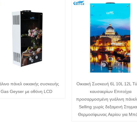
άλινο πάνελ οικιακής συσκευής
Οικιακή Συσκευή 6L 10L 12L Τ
Gas Geyser με οθόνη LCD
καυσαερίων Επιτοίχια
προσαρμοσμένη γυάλινη πάνελ
Selling χωρίς δεξαμενή Στιγμια
Θερμοσίφωνας Αερίου για Μπά