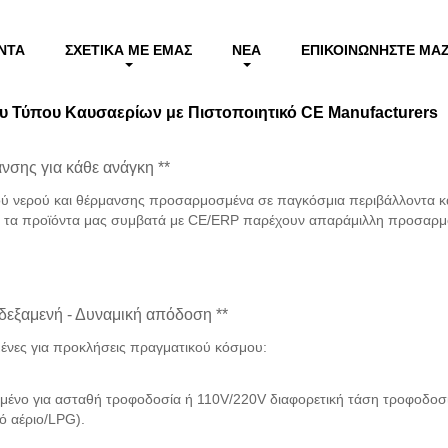
άνιου Τύπου Καυσαερίων με Πιστοποιητικό CE
ΝΤΑ
ΣΧΕΤΙΚΆ ΜΕ ΕΜΆΣ
ΝΈΑ
ΕΠΙΚΟΙΝΩΝΉΣΤΕ ΜΑΖ
υ Τύπου Καυσαερίων με Πιστοποιητικό CE Manufacturers
ανσης για κάθε ανάγκη **
ού νερού και θέρμανσης προσαρμοσμένα σε παγκόσμια περιβάλλοντα και
, τα προϊόντα μας συμβατά με CE/ERP παρέχουν απαράμιλλη προσαρμο
δεξαμενή - Δυναμική απόδοση **
σμένες για προκλήσεις πραγματικού κόσμου:
μένο για ασταθή τροφοδοσία ή 110V/220V διαφορετική τάση τροφοδοσί
κό αέριο/LPG).