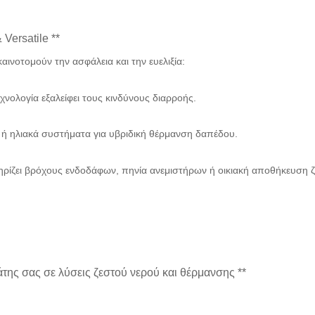
Versatile **
 καινοτομούν την ασφάλεια και την ευελιξία:
εχνολογία εξαλείφει τους κινδύνους διαρροής.
er ή ηλιακά συστήματα για υβριδική θέρμανση δαπέδου.
ηρίζει βρόχους ενδοδάφων, πηνία ανεμιστήρων ή οικιακή αποθήκευση 
της σας σε λύσεις ζεστού νερού και θέρμανσης **