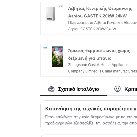
Λέβητας Κεντρικής Θέρμανσης
Αερίου GASTEK 20kW 24kW
Πλεονεκτήματα Λέβητα Κεντρικής Θέρμα
Αερίου GASTEK 20kW 24kW
●Αριθμός πιστοποιητικού CE: GB 00825
001
● Θερμική απόδοση: >90%
Άμεσος θερμοσίφωνας χωρίς
●24ωρη επίβλεψη και λειτουργία ECO για
δεξαμενή για μπάνιο
εξοικονόμηση αερίου
Zhongshan Gastek Home Appliance
●Θόρυβος εργασίας<45dB
Company Limited is China manufacturers
●Η τάση λειτουργίας είναι τόσο χαμηλή ό
suppliers who mainly produces Hot Selli
120V.
OEM Tankless Instant Hot Water Heater fo
●Η πίεση του νερού εκκίνησης είναι τόσο
Σχετικό Ιστολόγιο
Κριτι
Bathing with many years of experience. 
χαμηλή όσο 0,25 bar.
to build business relationship with you.
Όταν επιλέγετε στιγμιαία θερμοσίφωνα με καύση α
προδιαγραφών εξασφαλίζει την ασφάλεια, την αποδ
σπάσουμε τις παραμέτρους της όπως παρακάτω: