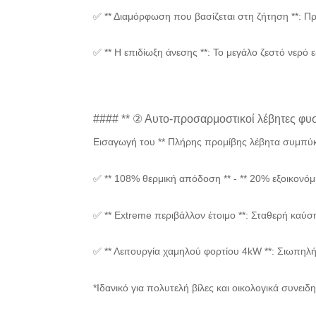
✅ ** Διαμόρφωση που βασίζεται στη ζήτηση **: Π
✅ ** Η επιδίωξη άνεσης **: Το μεγάλο ζεστό νερό 
#### ** ② Αυτο-προσαρμοστικοί λέβητες φυ
Εισαγωγή του ** Πλήρης προμίβης λέβητα συμπύ
✅ ** 108% θερμική απόδοση ** - ** 20% εξοικονό
✅ ** Extreme περιβάλλον έτοιμο **: Σταθερή κα
✅ ** Λειτουργία χαμηλού φορτίου 4kW **: Σιωπηλ
*Ιδανικό για πολυτελή βίλες και οικολογικά συνειδ