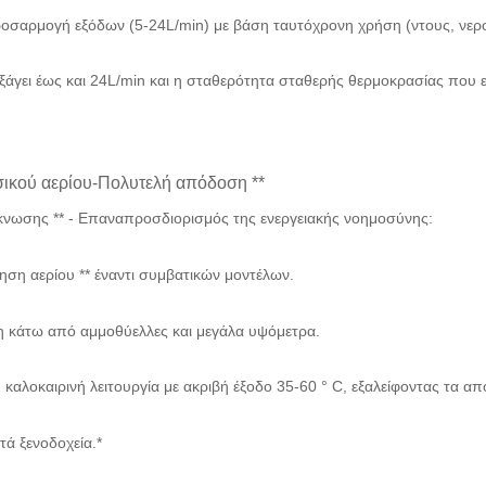
ροσαρμογή εξόδων (5-24L/min) με βάση ταυτόχρονη χρήση (ντους, νερ
εξάγει έως και 24L/min και η σταθερότητα σταθερής θερμοκρασίας που ε
σικού αερίου-Πολυτελή απόδοση **
κνωσης ** - Επαναπροσδιορισμός της ενεργειακής νοημοσύνης:
μηση αερίου ** έναντι συμβατικών μοντέλων.
ύση κάτω από αμμοθύελλες και μεγάλα υψόμετρα.
ή καλοκαιρινή λειτουργία με ακριβή έξοδο 35-60 ° C, εξαλείφοντας τα
ητά ξενοδοχεία.*