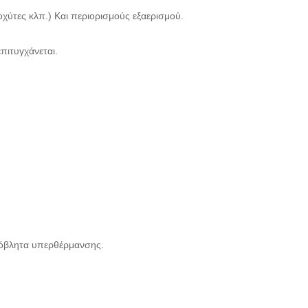
οχύτες κλπ.) Και περιορισμούς εξαερισμού.
πιτυγχάνεται.
 απόβλητα υπερθέρμανσης.