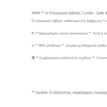
#### ** ③ Ηλεκτρικοί λέβητες Combi - Safe & 
Οι ηλεκτρικοί λέβητες ανθεκτικοί στη διάβρωση **
🔌 ** Διαχωρισμός νερού-ηλεκτρισμού **: Αυτή η τ
♨️ ** 98% απόδοση **: ζευγάρι με δεξαμενές buff
🌍 ** Συμβατότητα πολλαπλών σχεδίων **: Υποστ
** Gastek: Ο αξιόπιστος παγκόσμιος συνεργά