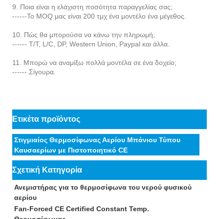
9. Ποια είναι η ελάχιστη ποσότητα παραγγελίας σας;
------Το MOQ μας είναι 200 ​​τμχ ένα μοντέλο ένα μέγεθος.
10. Πώς θα μπορούσα να κάνω την πληρωμή;
------ T/T, L/C, DP, Western Union, Paypal και άλλα.
11. Μπορώ να αναμίξω πολλά μοντέλα σε ένα δοχείο;
------ Σίγουρα.
Ετικέτα προϊόντος
Στιγμιαίος Θερμοσίφωνας Αερίου Μπάνιου Τύπου
Καυσαερίων με Πιστοποιητικό CE
Σχετική Κατηγορία
Ανεμιστήρας για το θερμοσίφωνα του νερού φυσικού
αερίου
Fan-Forced CE Certified Constant Temp.