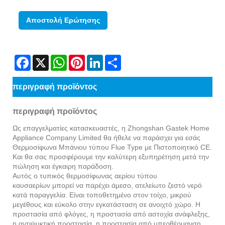
Αποστολή Ερώτησης
Facebook
X
WhatsApp
Pinterest
LinkedIn
Share
περιγραφή προϊόντος
περιγραφή προϊόντος
Ως επαγγελματίες κατασκευαστές, η Zhongshan Gastek Home
Appliance Company Limited θα ήθελε να παράσχει για εσάς
Θερμοσίφωνα Μπάνιου τύπου Flue Type με Πιστοποιητικό CE.
Και θα σας προσφέρουμε την καλύτερη εξυπηρέτηση μετά την
πώληση και έγκαιρη παράδοση.
Αυτός ο τυπικός θερμοσίφωνας αερίου τύπου
καυσαερίων μπορεί να παρέχει άμεσο, ατελείωτο ζεστό νερό
κατά παραγγελία. Είναι τοποθετημένο στον τοίχο, μικρού
μεγέθους και εύκολο στην εγκατάσταση σε ανοιχτό χώρο. Η
προστασία από φλόγες, η προστασία από αστοχία ανάφλεξης,
η αντιψυκτική προστασία, η προστασία από υπερθέρμανση