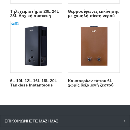
Τηλεχειριστήριο 20L 24L
Θερμοσίφωνες εκκίνησης
28L Αρχική συσκευή
με χαμηλή πίεση νερού
Εξωτερική θερμαντήρα
Τύπος καυσαερίων LPG
νερού φυσικού αερίου
αερίου
6L 10L 12L 16L 18L 20L
Καυσαερίων τύπου 6L
Tankless Instanteous
χωρίς δεξαμενή ζεστού
LPG Gayser for ντους
νερού ντουζιέρας αερίου
ΕΠΙΚΟΙΝΩΝΉΣΤΕ ΜΑΖΊ ΜΑΣ