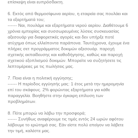
επίσκεψη είναι ευπρόσδεκτη.
6. Εκτός από θερμοσίφωνα αερίου, η εταιρεία σας πουλάει και
τα εξαρτήματά του;
------ Ναι, πουλάμε και εξαρτήματα νερού αερίου. Διαθέτουμε 6
χρόνια εμπειρίας και συσσωρευμένες λύσεις συσκευασίας
αξεσουάρ για διαφορετικές αγορές και δεν υπήρξε ποτέ
ατύχημα όπως ελλείποντα παράπονα. Ταυτόχρονα, έχουμε ένα
πλήρες σετ προγράμματος δοκιμών αξεσουάρ. παροχή
σχετικής εκπαίδευσης και καθοδήγησης, καθώς και παροχή
σχετικού εξοπλισμού δοκιμών. Μπορείτε να συζητήσετε τις
λεπτομέρειες με τις πωλήσεις μας.
7. Ποια είναι η πολιτική εγγύησης;
------ Η περίοδος εγγύησής μας: 1 έτος μετά την ημερομηνία
επί του σκάφους. 2% φορώντας εξαρτήματα για κάθε
παραγγελία. Βοηθήστε στην έγκαιρη επίλυση των
προβλημάτων.
8. Πότε μπορώ να λάβω την προσφορά;
------ Συνήθως αναφέρουμε τις τιμές εντός 24 ωρών αφότου
λάβουμε το ερώτημά σας. Εάν είστε πολύ επείγον να λάβετε
την τιμή, καλέστε μας.