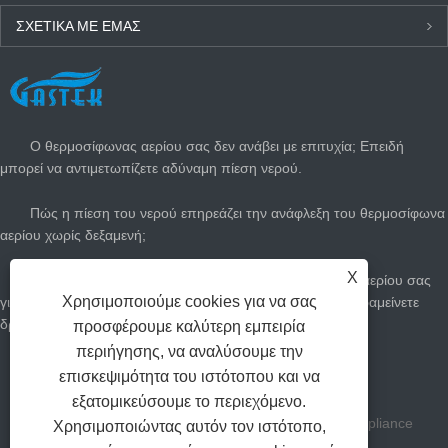
ΣΧΕΤΙΚΆ ΜΕ ΕΜΆΣ
ΤΕΛΕΥΤΑΊΑ ΝΈΑ
Ο θερμοσίφωνας αερίου σας δεν ανάβει με επιτυχία; Επειδή
μπορεί να αντιμετωπίζετε αδύναμη πίεση νερού.
Πώς η πίεση του νερού επηρεάζει την ανάφλεξη του θερμοσίφωνα
αερίου χωρίς δεξαμενή;
X
Πώς να προσαρμόσετε τον άμεσο θερμοσίφωνα του αερίου σας
Χρησιμοποιούμε cookies για να σας
για το καλοκαίρι: Κόψτε τους λογαριασμούς αερίου και παραμείνετε
δροσεροί
προσφέρουμε καλύτερη εμπειρία
περιήγησης, να αναλύσουμε την
Πόσο μεγάλο θερμοσίφωνα αερίου χρειάζεστε;
επισκεψιμότητα του ιστότοπου και να
εξατομικεύσουμε το περιεχόμενο.
Πνευματικά δικαιώματα Zhongshan Gastek Home Appliance
Χρησιμοποιώντας αυτόν τον ιστότοπο,