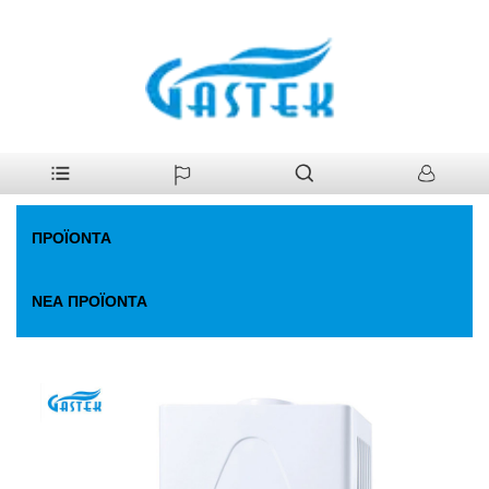
>
Προϊόντα
>
Θερμοσίφωνας Αερίου
>
Ανεμιστήρα σταθερή
Σπίτι
θερμοκρασία. Θερμοσίφωνας
ΠΡΟΪΌΝΤΑ
ΝΈΑ ΠΡΟΪΌΝΤΑ