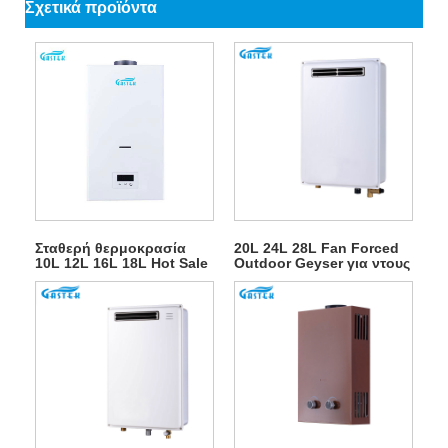
Σχετικά προϊόντα
Σταθερή θερμοκρασία
20L 24L 28L Fan Forced
10L 12L 16L 18L Hot Sale
Outdoor Geyser για ντους
Τύπος καυσαερίων
ζεστού νερού
Επιτοίχια τοποθέτηση
Tankless Instant LPG
Θερμοσίφωνας Φυσικού
Αερίου Ζεστού Νερού για
Ντους