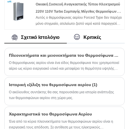
Company Limited looks forward to cooperating with
Οικιακή Συσκευή Αναγκαστικής Τύπου Ηλεκτρισμού
you.
220V 110V Turbo Συμπαγής Μέγεθος Θερμοσίφωνας
Αυτός ο θερμοσίφωνας αερίου Forced Type δεν παρέχει
Αερίου χωρίς Δεξαμενή για Ντους
μόνο στιγμιαίο, ατελείωτο ζεστό νερό κατά παραγγελία,
αλλά και ζεστό νερό σταθερής θερμοκρασίας. Είναι
τοποθετημένο στον τοίχο, συμπαγούς μεγέθους και
Σχετικό Ιστολόγιο
Κριτικές
εύκολο στην εγκατάσταση. Με προστασία από φλόγες,
προστασία από αστοχία ανάφλεξης, αντιπαγωτική
προστασία, προστασία υπερθέρμανσης κ.λπ. μπορούν
Πλεονεκτήματα και μειονεκτήματα του Θερμοσίφωνα Αερίου
να εξασφαλίσουν την ασφάλεια της οικογένειας. Εικόνα
Ο θερμοσίφωνας αερίου είναι ένα είδος θερμοσίφωνα που χρησιμοποιεί
προϊόντος. Οικιακή Συσκευή Αναγκαστικής Τύπου
αέριο ως κύριο ενεργειακό υλικό και μεταφέρει τη θερμότητα υψηλής
Ηλεκτρισμού 220V 110V Turbo Συμπαγής Μέγεθος
θερμοκρασίας που παράγεται από την καύση του αερίου στο κρύο νερό
Θερμοσίφωνας Αερίου χωρίς Δεξαμενή για Ντους
που ρέει μέσω του εναλλάκτη θερμότητας για να επιτύχει τον σκοπό της
Ιστορική εξέλιξη του θερμοσίφωνα αερίου (1)
παρασκευής ζεστού νερού.
Ο ακόλουθος συντάκτης θα σας παρουσιάσει μια ιστορία ανάπτυξης
των θερμοσιφώνων αερίου στη χώρα μας.
Χαρακτηριστικά του Θερμοσίφωνα Αερίου
Ένα από τα κύρια πλεονεκτήματα των θερμοσιφώνων αερίου είναι η
ενεργειακή τους απόδοση. Σε αντίθεση με τους ηλεκτρικούς