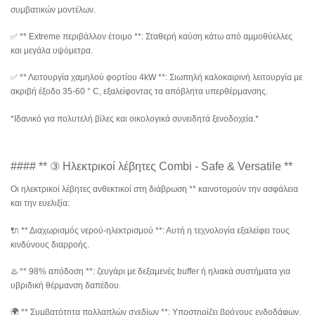
συμβατικών μοντέλων.
✅ ** Extreme περιβάλλον έτοιμο **: Σταθερή καύση κάτω από αμμοθύελλες
και μεγάλα υψόμετρα.
✅ ** Λειτουργία χαμηλού φορτίου 4kW **: Σιωπηλή καλοκαιρινή λειτουργία με
ακριβή έξοδο 35-60 ° C, εξαλείφοντας τα απόβλητα υπερθέρμανσης.
*Ιδανικό για πολυτελή βίλες και οικολογικά συνειδητά ξενοδοχεία.*
#### ** ③ Ηλεκτρικοί λέβητες Combi - Safe & Versatile **
Οι ηλεκτρικοί λέβητες ανθεκτικοί στη διάβρωση ** καινοτομούν την ασφάλεια
και την ευελιξία:
🔌 ** Διαχωρισμός νερού-ηλεκτρισμού **: Αυτή η τεχνολογία εξαλείφει τους
κινδύνους διαρροής.
♨️ ** 98% απόδοση **: ζευγάρι με δεξαμενές buffer ή ηλιακά συστήματα για
υβριδική θέρμανση δαπέδου.
🌍 ** Συμβατότητα πολλαπλών σχεδίων **: Υποστηρίζει βρόχους ενδοδάφων,