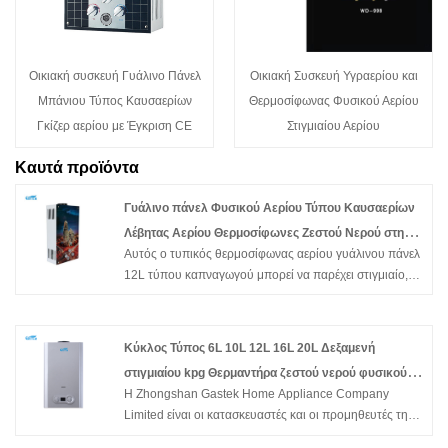
Οικιακή συσκευή Γυάλινο Πάνελ
Οικιακή Συσκευή Υγραερίου και
Μπάνιου Τύπος Καυσαερίων
Θερμοσίφωνας Φυσικού Αερίου
Γκίζερ αερίου με Έγκριση CE
Στιγμιαίου Αερίου
Καυτά προϊόντα
Γυάλινο πάνελ Φυσικού Αερίου Τύπου Καυσαερίων
Λέβητας Αερίου Θερμοσίφωνες Ζεστού Νερού στην
Αυτός ο τυπικός θερμοσίφωνας αερίου γυάλινου πάνελ
Κουζίνα
12L τύπου καπναγωγού μπορεί να παρέχει στιγμιαίο,
ατελείωτο ζεστό νερό κατά παραγγελία. Είναι
τοποθετημένο στον τοίχο, μικρού μεγέθους και εύκολο
στην εγκατάσταση σε ανοιχτό χώρο. Η προστασία από
Κύκλος Τύπος 6L 10L 12L 16L 20L Δεξαμενή
φλόγες, η προστασία από αστοχία ανάφλεξης, η
στιγμιαίου kpg Θερμαντήρα ζεστού νερού φυσικού
αντιψυκτική προστασία, η προστασία από
Η Zhongshan Gastek Home Appliance Company
αερίου για ντους
υπερθέρμανση κ.λπ. μπορούν να εξασφαλίσουν την
Limited είναι οι κατασκευαστές και οι προμηθευτές της
ασφάλεια της οικογένειας. Γυάλινο πάνελ Φυσικού
Κίνας που παράγει κυρίως καπνό τύπου 6L 10L 12L
Αερίου Τύπου Καυσαερίων Λέβητας Αερίου