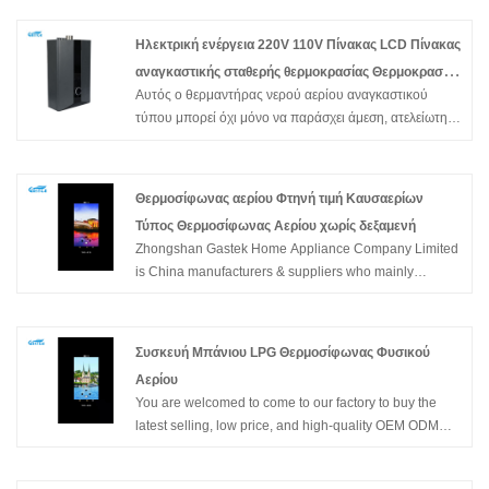
16L 20L χωρίς δεξαμενή στιγμιαίου θερμαντήρα
Θερμοσίφωνες Ζεστού Νερού στην Κουζίνα
φυσικού αερίου για ντους με πολυετή εμπειρία. Ελπίζω
Ηλεκτρική ενέργεια 220V 110V Πίνακας LCD Πίνακας
να οικοδομήσουμε επιχειρηματικές σχέσεις μαζί σας.
αναγκαστικής σταθερής θερμοκρασίας Θερμοκρασία
Αυτός ο θερμαντήρας νερού αερίου αναγκαστικού
νερού νερού νερού
τύπου μπορεί όχι μόνο να παράσχει άμεση, ατελείωτη,
κατ 'απαίτηση ζεστό νερό αλλά σε σταθερή θερμοκρασία
ζεστό νερό. Είναι τοποθετημένο τοίχο, συμπαγές
μέγεθος και εύκολο για εγκατάσταση. Με προστασία
Θερμοσίφωνας αερίου Φτηνή τιμή Καυσαερίων
από φλόγα, προστασία αποτυχίας ανάφλεξης,
Τύπος Θερμοσίφωνας Αερίου χωρίς δεξαμενή
προστασία κατά της κατάψυξης, προστασία
Zhongshan Gastek Home Appliance Company Limited
υπερθέρμανσης κ.λπ. μπορεί να εξασφαλίσει την εικόνα
is China manufacturers & suppliers who mainly
της οικογένειας. Κίνα καυτή πώληση υψηλής ποιότητας
produces Gas Geyser Cheap Price Flue Type Tankless
καλύτερη τιμή Ηλεκτρική ενέργεια 220V 110V Πίνακας
Gas Water Heater with many years of experience.
LCD Πίνακας αναγκαστικό τύπο σταθερή θερμοκρασία
Hope to build business relationship with you.
Θερμοκρασία νερού νερού νερού
Συσκευή Μπάνιου LPG Θερμοσίφωνας Φυσικού
Αερίου
You are welcomed to come to our factory to buy the
latest selling, low price, and high-quality OEM ODM
Factory Supplier Bathroom Appliance LPG Natural Gas
Water Heater, Zhongshan Gastek Home Appliance