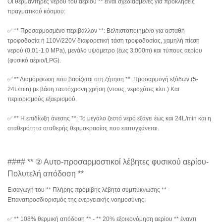
Οι θερμαντήρες νερού του αερίου ** είναι σχεδιασμένες για προκλήσεις
πραγματικού κόσμου:
✅ ** Προσαρμοσμένο περιβάλλον **: Βελτιστοποιημένο για ασταθή
τροφοδοσία ή 110V/220V διαφορετική τάση τροφοδοσίας, χαμηλή πίεση
νερού (0.01-1.0 MPa), μεγάλο υψόμετρο (έως 3.000m) και τύπους αερίου
(φυσικό αέριο/LPG).
✅ ** Διαμόρφωση που βασίζεται στη ζήτηση **: Προσαρμογή εξόδων (5-
24L/min) με βάση ταυτόχρονη χρήση (ντους, νεροχύτες κλπ.) Και
περιορισμούς εξαερισμού.
✅ ** Η επιδίωξη άνεσης **: Το μεγάλο ζεστό νερό εξάγει έως και 24L/min και η
σταθερότητα σταθερής θερμοκρασίας που επιτυγχάνεται.
#### ** ② Αυτο-προσαρμοστικοί λέβητες φυσικού αερίου-
Πολυτελή απόδοση **
Εισαγωγή του ** Πλήρης προμίβης λέβητα συμπύκνωσης ** -
Επαναπροσδιορισμός της ενεργειακής νοημοσύνης:
✅ ** 108% θερμική απόδοση ** - ** 20% εξοικονόμηση αερίου ** έναντι