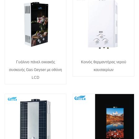
Γυάλινο πάνελ οικιακής
Κοινός θερμαντήρας νερού
συσκευής Gas Geyser με οθόνη
καυσαερίων
LCD