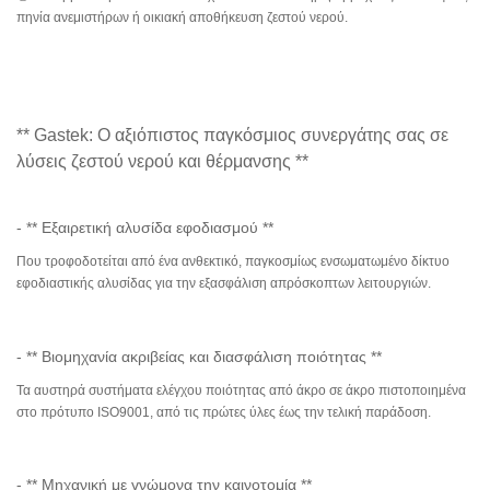
πηνία ανεμιστήρων ή οικιακή αποθήκευση ζεστού νερού.
** Gastek: Ο αξιόπιστος παγκόσμιος συνεργάτης σας σε
λύσεις ζεστού νερού και θέρμανσης **
- ** Εξαιρετική αλυσίδα εφοδιασμού **
Που τροφοδοτείται από ένα ανθεκτικό, παγκοσμίως ενσωματωμένο δίκτυο
εφοδιαστικής αλυσίδας για την εξασφάλιση απρόσκοπτων λειτουργιών.
- ** Βιομηχανία ακριβείας και διασφάλιση ποιότητας **
Τα αυστηρά συστήματα ελέγχου ποιότητας από άκρο σε άκρο πιστοποιημένα
στο πρότυπο ISO9001, από τις πρώτες ύλες έως την τελική παράδοση.
- ** Μηχανική με γνώμονα την καινοτομία **