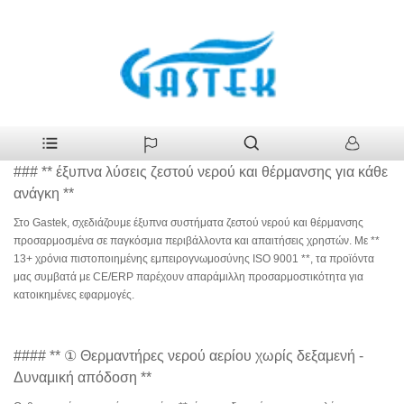
>
Προϊόντα
>
OEM Factory Hot Selling Τύπος καυσαερίων ντους
Σπίτι
υγραερίου αερίου με έγκριση CE
OEM Factory Hot Selling Τύπος καυσαερίων ντους
υγραερίου αερίου με έγκριση CE Manufacturers
### ** έξυπνα λύσεις ζεστού νερού και θέρμανσης για κάθε
ανάγκη **
Στο Gastek, σχεδιάζουμε έξυπνα συστήματα ζεστού νερού και θέρμανσης
προσαρμοσμένα σε παγκόσμια περιβάλλοντα και απαιτήσεις χρηστών. Με **
13+ χρόνια πιστοποιημένης εμπειρογνωμοσύνης ISO 9001 **, τα προϊόντα
μας συμβατά με CE/ERP παρέχουν απαράμιλλη προσαρμοστικότητα για
κατοικημένες εφαρμογές.
#### ** ① Θερμαντήρες νερού αερίου χωρίς δεξαμενή -
Δυναμική απόδοση **