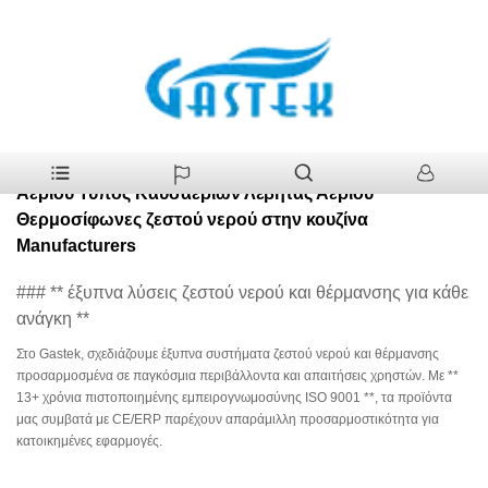
>
Προϊόντα
>
Hot Selling Οικιακή Συσκευή Γυαλί Πάνελ Φυσικού
Σπίτι
Αερίου Τύπος Καυσαερίων Λέβητας Αερίου Θερμοσίφωνες ζεστού νερού
στην κουζίνα
Hot Selling Οικιακή Συσκευή Γυαλί Πάνελ Φυσικού
Αερίου Τύπος Καυσαερίων Λέβητας Αερίου
Θερμοσίφωνες ζεστού νερού στην κουζίνα
Manufacturers
### ** έξυπνα λύσεις ζεστού νερού και θέρμανσης για κάθε
ανάγκη **
Στο Gastek, σχεδιάζουμε έξυπνα συστήματα ζεστού νερού και θέρμανσης
προσαρμοσμένα σε παγκόσμια περιβάλλοντα και απαιτήσεις χρηστών. Με **
13+ χρόνια πιστοποιημένης εμπειρογνωμοσύνης ISO 9001 **, τα προϊόντα
μας συμβατά με CE/ERP παρέχουν απαράμιλλη προσαρμοστικότητα για
κατοικημένες εφαρμογές.