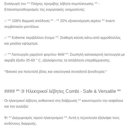
Εισαγωγή του ** Πλήρης προμίβης λέβητα συμπύκνωσης ** -
Επαναπροσδιορισμός της ενεργειακής νοημοσύνης:
✅ ** 108% θερμική απόδοση ** - ** 20% εξοικονόμηση αερίου ** έναντι
συμβατικών μοντέλων.
✅ ** Extreme περιβάλλον έτοιμο **: Σταθερή καύση κάτω από αμμοθύελλες
και μεγάλα υψόμετρα.
✅ ** Λειτουργία χαμηλού φορτίου 4kW **: Σιωπηλή καλοκαιρινή λειτουργία με
ακριβή έξοδο 35-60 ° C, εξαλείφοντας τα απόβλητα υπερθέρμανσης.
*Ιδανικό για πολυτελή βίλες και οικολογικά συνειδητά ξενοδοχεία.*
#### ** ③ Ηλεκτρικοί λέβητες Combi - Safe & Versatile **
Οι ηλεκτρικοί λέβητες ανθεκτικοί στη διάβρωση ** καινοτομούν την ασφάλεια
και την ευελιξία:
🔌 ** Διαχωρισμός νερού-ηλεκτρισμού **: Αυτή η τεχνολογία εξαλείφει τους
κινδύνους διαρροής.