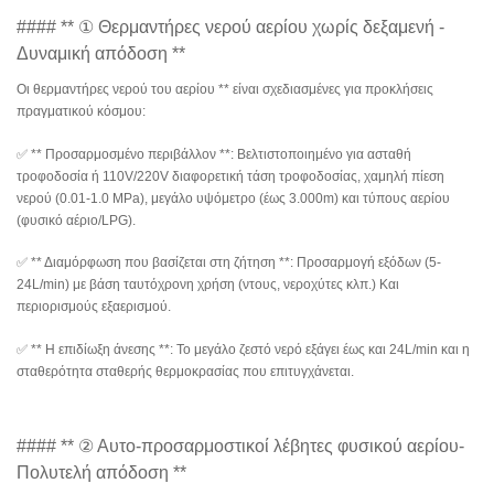
#### ** ① Θερμαντήρες νερού αερίου χωρίς δεξαμενή -
Δυναμική απόδοση **
Οι θερμαντήρες νερού του αερίου ** είναι σχεδιασμένες για προκλήσεις
πραγματικού κόσμου:
✅ ** Προσαρμοσμένο περιβάλλον **: Βελτιστοποιημένο για ασταθή
τροφοδοσία ή 110V/220V διαφορετική τάση τροφοδοσίας, χαμηλή πίεση
νερού (0.01-1.0 MPa), μεγάλο υψόμετρο (έως 3.000m) και τύπους αερίου
(φυσικό αέριο/LPG).
✅ ** Διαμόρφωση που βασίζεται στη ζήτηση **: Προσαρμογή εξόδων (5-
24L/min) με βάση ταυτόχρονη χρήση (ντους, νεροχύτες κλπ.) Και
περιορισμούς εξαερισμού.
✅ ** Η επιδίωξη άνεσης **: Το μεγάλο ζεστό νερό εξάγει έως και 24L/min και η
σταθερότητα σταθερής θερμοκρασίας που επιτυγχάνεται.
#### ** ② Αυτο-προσαρμοστικοί λέβητες φυσικού αερίου-
Πολυτελή απόδοση **