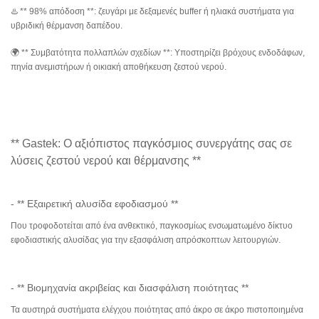
♨️ ** 98% απόδοση **: ζευγάρι με δεξαμενές buffer ή ηλιακά συστήματα για
υβριδική θέρμανση δαπέδου.
🌍 ** Συμβατότητα πολλαπλών σχεδίων **: Υποστηρίζει βρόχους ενδοδάφων,
πηνία ανεμιστήρων ή οικιακή αποθήκευση ζεστού νερού.
** Gastek: Ο αξιόπιστος παγκόσμιος συνεργάτης σας σε
λύσεις ζεστού νερού και θέρμανσης **
- ** Εξαιρετική αλυσίδα εφοδιασμού **
Που τροφοδοτείται από ένα ανθεκτικό, παγκοσμίως ενσωματωμένο δίκτυο
εφοδιαστικής αλυσίδας για την εξασφάλιση απρόσκοπτων λειτουργιών.
- ** Βιομηχανία ακριβείας και διασφάλιση ποιότητας **
Τα αυστηρά συστήματα ελέγχου ποιότητας από άκρο σε άκρο πιστοποιημένα