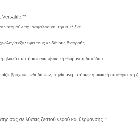
Versatile **
 καινοτομούν την ασφάλεια και την ευελιξία:
εχνολογία εξαλείφει τους κινδύνους διαρροής.
er ή ηλιακά συστήματα για υβριδική θέρμανση δαπέδου.
ηρίζει βρόχους ενδοδάφων, πηνία ανεμιστήρων ή οικιακή αποθήκευση 
της σας σε λύσεις ζεστού νερού και θέρμανσης **