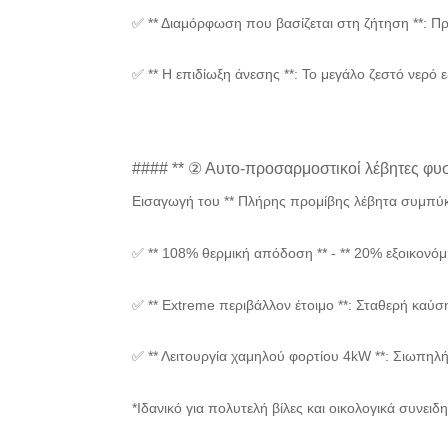
✅ ** Διαμόρφωση που βασίζεται στη ζήτηση **: Π
✅ ** Η επιδίωξη άνεσης **: Το μεγάλο ζεστό νερό 
#### ** ② Αυτο-προσαρμοστικοί λέβητες φυ
Εισαγωγή του ** Πλήρης προμίβης λέβητα συμπύ
✅ ** 108% θερμική απόδοση ** - ** 20% εξοικονό
✅ ** Extreme περιβάλλον έτοιμο **: Σταθερή κα
✅ ** Λειτουργία χαμηλού φορτίου 4kW **: Σιωπηλ
*Ιδανικό για πολυτελή βίλες και οικολογικά συνειδ