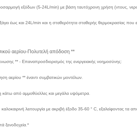
ροσαρμογή εξόδων (5-24L/min) με βάση ταυτόχρονη χρήση (ντους, νερ
εξάγει έως και 24L/min και η σταθερότητα σταθερής θερμοκρασίας που ε
σικού αερίου-Πολυτελή απόδοση **
κνωσης ** - Επαναπροσδιορισμός της ενεργειακής νοημοσύνης:
μηση αερίου ** έναντι συμβατικών μοντέλων.
ύση κάτω από αμμοθύελλες και μεγάλα υψόμετρα.
ή καλοκαιρινή λειτουργία με ακριβή έξοδο 35-60 ° C, εξαλείφοντας τα
ητά ξενοδοχεία.*