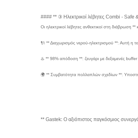
#### ** ③ Ηλεκτρικοί λέβητες Combi - Safe & 
Οι ηλεκτρικοί λέβητες ανθεκτικοί στη διάβρωση **
🔌 ** Διαχωρισμός νερού-ηλεκτρισμού **: Αυτή η τ
♨️ ** 98% απόδοση **: ζευγάρι με δεξαμενές buff
🌍 ** Συμβατότητα πολλαπλών σχεδίων **: Υποστ
** Gastek: Ο αξιόπιστος παγκόσμιος συνεργά