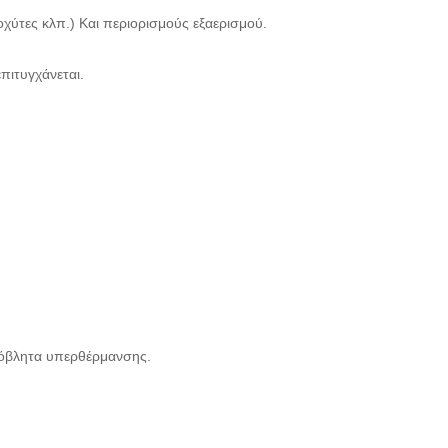
οχύτες κλπ.) Και περιορισμούς εξαερισμού.
πιτυγχάνεται.
 απόβλητα υπερθέρμανσης.