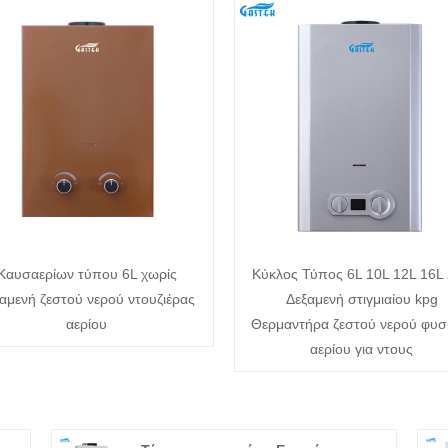
Καυσαερίων τύπου 6L χωρίς
Κύκλος Τύπος 6L 10L 12L 16L
αμενή ζεστού νερού ντουζιέρας
Δεξαμενή στιγμιαίου kpg
αερίου
Θερμαντήρα ζεστού νερού φυσ
αερίου για ντους