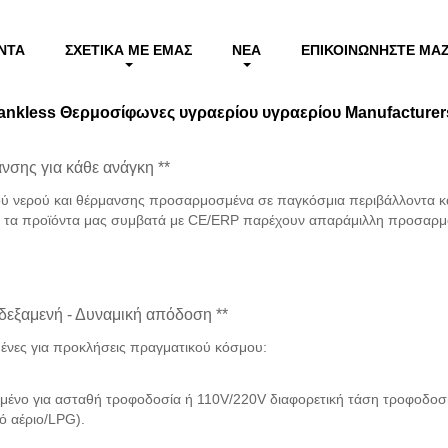
om Tankless Θερμοσίφωνες υγραερίου υγραερίου
ΝΤΑ
ΣΧΕΤΙΚΆ ΜΕ ΕΜΆΣ
ΝΈΑ
ΕΠΙΚΟΙΝΩΝΉΣΤΕ ΜΑΖ
ankless Θερμοσίφωνες υγραερίου υγραερίου Manufacturer
ανσης για κάθε ανάγκη **
ού νερού και θέρμανσης προσαρμοσμένα σε παγκόσμια περιβάλλοντα και
, τα προϊόντα μας συμβατά με CE/ERP παρέχουν απαράμιλλη προσαρμο
δεξαμενή - Δυναμική απόδοση **
σμένες για προκλήσεις πραγματικού κόσμου:
μένο για ασταθή τροφοδοσία ή 110V/220V διαφορετική τάση τροφοδοσί
κό αέριο/LPG).