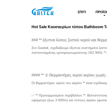
>
Προϊόντα
>
Hot Sale Καυσαερίων τύπου Bathbo
Σπίτι
ΣΠΊΤΙ
ΠΡΟΪΌ
Hot Sale Καυσαερίων τύπου Bathboom T
### ** έξυπνα λύσεις ζεστού νερού και θέρμ
Στο Gastek, σχεδιάζουμε έξυπνα συστήματα ζεστ
πιστοποιημένης εμπειρογνωμοσύνης ISO 9001 **
#### ** ① Θερμαντήρες νερού αερίου χωρίς 
Οι θερμαντήρες νερού του αερίου ** είναι σχεδια
✅ ** Προσαρμοσμένο περιβάλλον **: Βελτιστοποιη
υψόμετρο (έως 3.000m) και τύπους αερίου (φυσι