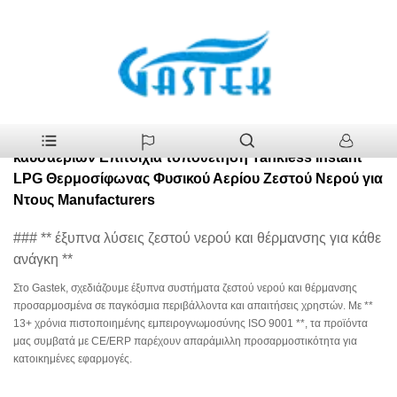
>
Προϊόντα
>
Σταθερή θερμοκρασία 10L 12L 16L 18L Hot Sale
Σπίτι
Τύπος καυσαερίων Επιτοίχια τοποθέτηση Tankless Instant LPG
Θερμοσίφωνας Φυσικού Αερίου Ζεστού Νερού για Ντους
Σταθερή θερμοκρασία 10L 12L 16L 18L Hot Sale Τύπος
καυσαερίων Επιτοίχια τοποθέτηση Tankless Instant
LPG Θερμοσίφωνας Φυσικού Αερίου Ζεστού Νερού για
Ντους Manufacturers
### ** έξυπνα λύσεις ζεστού νερού και θέρμανσης για κάθε
ανάγκη **
Στο Gastek, σχεδιάζουμε έξυπνα συστήματα ζεστού νερού και θέρμανσης
προσαρμοσμένα σε παγκόσμια περιβάλλοντα και απαιτήσεις χρηστών. Με **
13+ χρόνια πιστοποιημένης εμπειρογνωμοσύνης ISO 9001 **, τα προϊόντα
μας συμβατά με CE/ERP παρέχουν απαράμιλλη προσαρμοστικότητα για
κατοικημένες εφαρμογές.