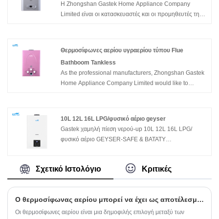
Η Zhongshan Gastek Home Appliance Company
αερίου για ντους
Zhongshan Gastek Home Appliance Company Limited
Compact Gas
Limited είναι οι κατασκευαστές και οι προμηθευτές της
and we will offer you the best after-sale service and
Κίνας που παράγει κυρίως καπνό τύπου 6L 10L 12L
timely delivery.
16L 20L χωρίς δεξαμενή στιγμιαίου θερμαντήρα
φυσικού αερίου για ντους με πολυετή εμπειρία. Ελπίζω
Θερμοσίφωνες αερίου υγραερίου τύπου Flue
να οικοδομήσουμε επιχειρηματικές σχέσεις μαζί σας.
Bathboom Tankless
As the professional manufacturers, Zhongshan Gastek
Home Appliance Company Limited would like to
provide you high quality Flue Type Bathboom Tankless
LPG Gas Water Heaters. And we will offer you the best
after-sale service and timely delivery.
10L 12L 16L LPG/φυσικό αέριο geyser
Gastek χαμηλή πίεση νερού-up 10L 12L 16L LPG/
φυσικό αέριο GEYSER-SAFE & BATATY
Το αερίου Geyser διαθέτει μια βαλβίδα αερίου διπλής
Σχετικό Ιστολόγιο
Κριτικές
ηλεκτρομαγνητικής ηλεκτρομαγνητικής βαλβίδας και
αναβαθμισμένο αισθητήρα ροής νερού για αξιόπιστη
ανάφλεξη σε πίεση νερού 0,01MPA, εξαλείφοντας την
Ο θερμοσίφωνας αερίου μπορεί να έχει ως αποτέλεσμα χαμηλότερους λογαριασμούς ενέργειας και εκπομπές άνθρακα
κατανάλωση ηλεκτρικής ενέργειας και μειώνοντας τους
κινδύνους εμπλοκής. Η ενισχυμένη ασφάλεια με
Οι θερμοσίφωνες αερίου είναι μια δημοφιλής επιλογή μεταξύ των