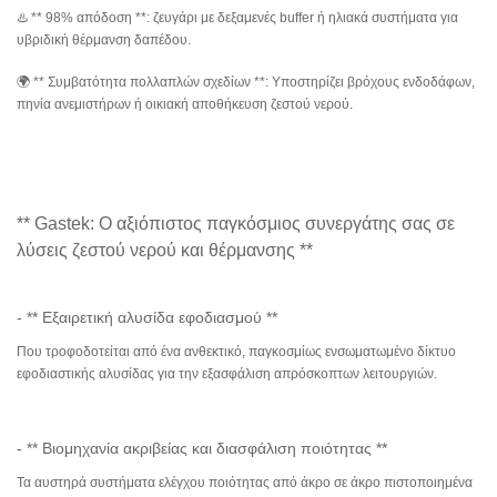
♨️ ** 98% απόδοση **: ζευγάρι με δεξαμενές buffer ή ηλιακά συστήματα για
υβριδική θέρμανση δαπέδου.
🌍 ** Συμβατότητα πολλαπλών σχεδίων **: Υποστηρίζει βρόχους ενδοδάφων,
πηνία ανεμιστήρων ή οικιακή αποθήκευση ζεστού νερού.
** Gastek: Ο αξιόπιστος παγκόσμιος συνεργάτης σας σε
λύσεις ζεστού νερού και θέρμανσης **
- ** Εξαιρετική αλυσίδα εφοδιασμού **
Που τροφοδοτείται από ένα ανθεκτικό, παγκοσμίως ενσωματωμένο δίκτυο
εφοδιαστικής αλυσίδας για την εξασφάλιση απρόσκοπτων λειτουργιών.
- ** Βιομηχανία ακριβείας και διασφάλιση ποιότητας **
Τα αυστηρά συστήματα ελέγχου ποιότητας από άκρο σε άκρο πιστοποιημένα