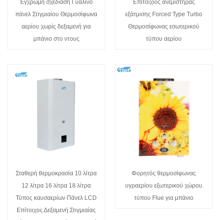
Έγχρωμη σχεδίαση Γυάλινο
Επιτοίχιος ανεμιστήρας
πάνελ Στιγμιαίου Θερμοσίφωνα
εξάτμισης Forced Type Turbo
αερίου χωρίς δεξαμενή για
Θερμοσίφωνας εσωτερικού
μπάνιο στο ντους
τύπου αερίου
Σταθερή θερμοκρασία 10 λίτρα
Φορητός θερμοσίφωνας
12 λίτρα 16 λίτρα 18 λίτρα
υγραερίου εξωτερικού χώρου
Τύπος καυσαερίων Πάνελ LCD
τύπου Flue για μπάνιο
Επίτοιχος Δεξαμενή Στιγμιαίας