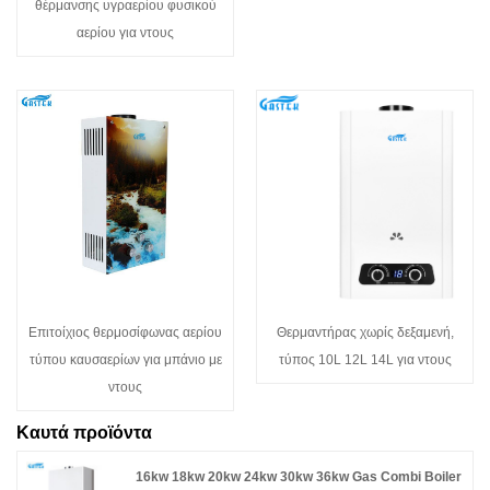
θέρμανσης υγραερίου φυσικού
αερίου για ντους
Επιτοίχιος θερμοσίφωνας αερίου
Θερμαντήρας χωρίς δεξαμενή,
τύπου καυσαερίων για μπάνιο με
τύπος 10L 12L 14L για ντους
ντους
Καυτά προϊόντα
16kw 18kw 20kw 24kw 30kw 36kw Gas Combi Boiler