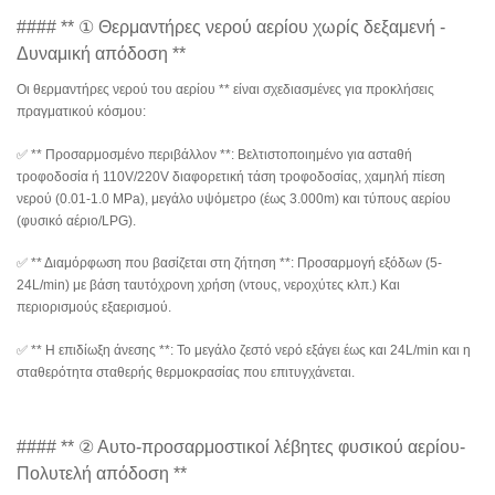
#### ** ① Θερμαντήρες νερού αερίου χωρίς δεξαμενή -
Δυναμική απόδοση **
Οι θερμαντήρες νερού του αερίου ** είναι σχεδιασμένες για προκλήσεις
πραγματικού κόσμου:
✅ ** Προσαρμοσμένο περιβάλλον **: Βελτιστοποιημένο για ασταθή
τροφοδοσία ή 110V/220V διαφορετική τάση τροφοδοσίας, χαμηλή πίεση
νερού (0.01-1.0 MPa), μεγάλο υψόμετρο (έως 3.000m) και τύπους αερίου
(φυσικό αέριο/LPG).
✅ ** Διαμόρφωση που βασίζεται στη ζήτηση **: Προσαρμογή εξόδων (5-
24L/min) με βάση ταυτόχρονη χρήση (ντους, νεροχύτες κλπ.) Και
περιορισμούς εξαερισμού.
✅ ** Η επιδίωξη άνεσης **: Το μεγάλο ζεστό νερό εξάγει έως και 24L/min και η
σταθερότητα σταθερής θερμοκρασίας που επιτυγχάνεται.
#### ** ② Αυτο-προσαρμοστικοί λέβητες φυσικού αερίου-
Πολυτελή απόδοση **