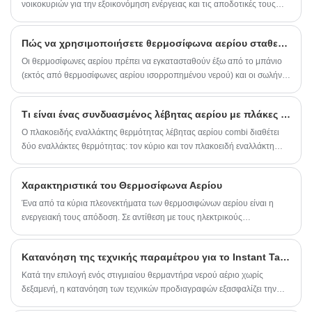
πολλαπλές προστασίες (συμπεριλαμβανομένης της
νοικοκυριών για την εξοικονόμηση ενέργειας και τις αποδοτικές τους
δυνατότητες θέρμανσης. Αυτοί οι θερμαντήρες χρησιμοποιούν φυσικό
προστασίας προστασίας από υπερθέρμανση/
αέριο ως πηγή ενέργειας για τη θέρμανση του νερού, με αποτέλεσμα
προστασίας από ξηρή καύση/προστασία αποτυχίας
Πώς να χρησιμοποιήσετε θερμοσίφωνα αερίου σταθερής θερμοκρασίας;
χαμηλότερους λογαριασμούς ενέργειας και εκπομπές άνθρακα.
φλόγας και προστασία τυχαίας τερματισμού)
Οι θερμοσίφωνες αερίου πρέπει να εγκατασταθούν έξω από το μπάνιο
εξασφαλίζει την ασφαλή λειτουργία. Ιδανικό για σπίτια
(εκτός από θερμοσίφωνες αερίου ισορροπημένου νερού) και οι σωλήνες
και περιοχές με ασταθή παροχή νερού.
εξαγωγής καπνού πρέπει να εγκατασταθούν σύμφωνα με τα εθνικά
πρότυπα για την εκκένωση των καυσαερίων που παράγονται από τον
Ο προαιρετικός προσαρμογέας AC αντικαθιστά την
Τι είναι ένας συνδυασμένος λέβητας αερίου με πλάκες εναλλάκτη θερμότητας;
θερμοσίφωνα αερίου στην ύπαιθρο κατά τη χρήση, διαφορετικά μπορεί
μπαταρία. Οι χρήστες δεν χρειάζεται να αλλάζουν
προκαλούν δηλητηρίαση από μονοξείδιο του άνθρακα.
Ο πλακοειδής εναλλάκτης θερμότητας λέβητας αερίου combi διαθέτει
μπαταρίες. Περισσότερη ευκολία για χρήση.
δύο εναλλάκτες θερμότητας: τον κύριο και τον πλακοειδή εναλλάκτη
θερμότητας.
Χαρακτηριστικά του Θερμοσίφωνα Αερίου
Ένα από τα κύρια πλεονεκτήματα των θερμοσιφώνων αερίου είναι η
ενεργειακή τους απόδοση. Σε αντίθεση με τους ηλεκτρικούς
θερμοσίφωνες, οι οποίοι πρέπει να χρησιμοποιούν ηλεκτρική ενέργεια
για τη θέρμανση του νερού, οι θερμοσίφωνες αερίου χρησιμοποιούν
Κατανόηση της τεχνικής παραμέτρου για το Instant Tankless Gas Heater Water (2/2)
φυσικό αέριο για τη δημιουργία θερμότητας. Αυτό σημαίνει ότι
καταναλώνουν λιγότερη ενέργεια συνολικά, γεγονός που μπορεί να
Κατά την επιλογή ενός στιγμιαίου θερμαντήρα νερού αέριο χωρίς
μεταφραστεί σε σημαντική εξοικονόμηση ενέργειας στον λογαριασμό
δεξαμενή, η κατανόηση των τεχνικών προδιαγραφών εξασφαλίζει την
σας με την πάροδο του χρόνου.
αξιοπιστία και την ασφάλεια. Ας διασπάσουμε συνεχώς τις παραμέτρους