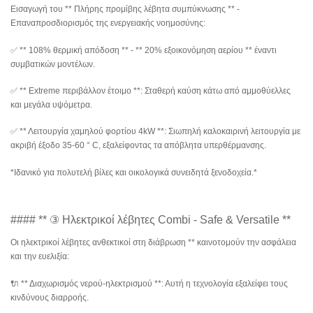
Εισαγωγή του ** Πλήρης προμίβης λέβητα συμπύκνωσης ** -
Επαναπροσδιορισμός της ενεργειακής νοημοσύνης:
✅ ** 108% θερμική απόδοση ** - ** 20% εξοικονόμηση αερίου ** έναντι
συμβατικών μοντέλων.
✅ ** Extreme περιβάλλον έτοιμο **: Σταθερή καύση κάτω από αμμοθύελλες
και μεγάλα υψόμετρα.
✅ ** Λειτουργία χαμηλού φορτίου 4kW **: Σιωπηλή καλοκαιρινή λειτουργία με
ακριβή έξοδο 35-60 ° C, εξαλείφοντας τα απόβλητα υπερθέρμανσης.
*Ιδανικό για πολυτελή βίλες και οικολογικά συνειδητά ξενοδοχεία.*
#### ** ③ Ηλεκτρικοί λέβητες Combi - Safe & Versatile **
Οι ηλεκτρικοί λέβητες ανθεκτικοί στη διάβρωση ** καινοτομούν την ασφάλεια
και την ευελιξία:
🔌 ** Διαχωρισμός νερού-ηλεκτρισμού **: Αυτή η τεχνολογία εξαλείφει τους
κινδύνους διαρροής.