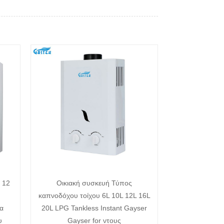
 12
Οικιακή συσκευή Τύπος
καπνοδόχου τοίχου 6L 10L 12L 16L
α
20L LPG Tankless Instant Gayser
υ
Gayser for ντους