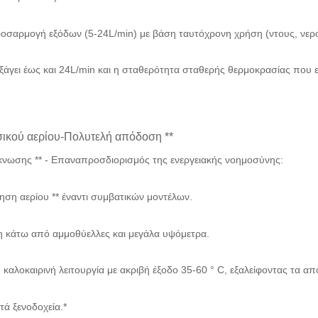
ροσαρμογή εξόδων (5-24L/min) με βάση ταυτόχρονη χρήση (ντους, νερ
εξάγει έως και 24L/min και η σταθερότητα σταθερής θερμοκρασίας που ε
σικού αερίου-Πολυτελή απόδοση **
κνωσης ** - Επαναπροσδιορισμός της ενεργειακής νοημοσύνης:
μηση αερίου ** έναντι συμβατικών μοντέλων.
ύση κάτω από αμμοθύελλες και μεγάλα υψόμετρα.
ή καλοκαιρινή λειτουργία με ακριβή έξοδο 35-60 ° C, εξαλείφοντας τα
ητά ξενοδοχεία.*