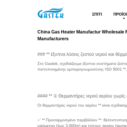
>
Προϊόντα
>
China Gas Heater Manufactur Whole
Σπίτι
ΣΠΊΤΙ
ΠΡΟΪΌ
China Gas Heater Manufactur Wholesale
Manufacturers
### ** έξυπνα λύσεις ζεστού νερού και θέρμ
Στο Gastek, σχεδιάζουμε έξυπνα συστήματα ζεστ
πιστοποιημένης εμπειρογνωμοσύνης ISO 9001 **
#### ** ① Θερμαντήρες νερού αερίου χωρίς 
Οι θερμαντήρες νερού του αερίου ** είναι σχεδια
✅ ** Προσαρμοσμένο περιβάλλον **: Βελτιστοποιη
υψόμετρο (έως 3.000m) και τύπους αερίου (φυσι