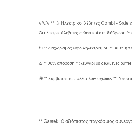
#### ** ③ Ηλεκτρικοί λέβητες Combi - Safe & 
Οι ηλεκτρικοί λέβητες ανθεκτικοί στη διάβρωση **
🔌 ** Διαχωρισμός νερού-ηλεκτρισμού **: Αυτή η τ
♨️ ** 98% απόδοση **: ζευγάρι με δεξαμενές buff
🌍 ** Συμβατότητα πολλαπλών σχεδίων **: Υποστ
** Gastek: Ο αξιόπιστος παγκόσμιος συνεργά