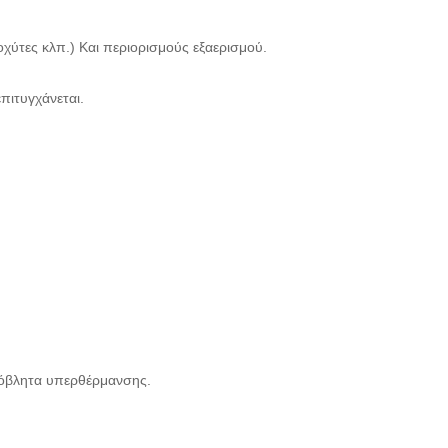
οχύτες κλπ.) Και περιορισμούς εξαερισμού.
πιτυγχάνεται.
 απόβλητα υπερθέρμανσης.