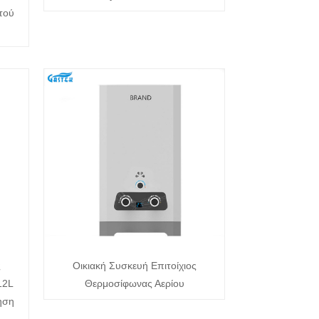
τού
ς
Οικιακή Συσκευή Επιτοίχιος
12L
Θερμοσίφωνας Αερίου
ηση