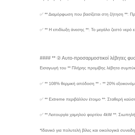
✅ ** Διαμόρφωση που βασίζεται στη ζήτηση **: Π
✅ ** Η επιδίωξη άνεσης **: Το μεγάλο ζεστό νερό 
#### ** ② Αυτο-προσαρμοστικοί λέβητες φυ
Εισαγωγή του ** Πλήρης προμίβης λέβητα συμπύ
✅ ** 108% θερμική απόδοση ** - ** 20% εξοικονό
✅ ** Extreme περιβάλλον έτοιμο **: Σταθερή κα
✅ ** Λειτουργία χαμηλού φορτίου 4kW **: Σιωπηλ
*Ιδανικό για πολυτελή βίλες και οικολογικά συνειδ