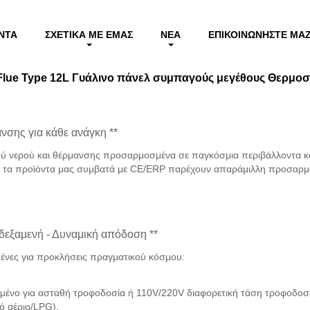
sale Flue Type 12L Γυάλινο πάνελ συμπαγούς μεγέθους Θερμοσίφωνας αερίου ζεσ
ΝΤΑ
ΣΧΕΤΙΚΆ ΜΕ ΕΜΆΣ
ΝΈΑ
ΕΠΙΚΟΙΝΩΝΉΣΤΕ ΜΑΖ
 Flue Type 12L Γυάλινο πάνελ συμπαγούς μεγέθους Θερμοσ
ανσης για κάθε ανάγκη **
ού νερού και θέρμανσης προσαρμοσμένα σε παγκόσμια περιβάλλοντα και
, τα προϊόντα μας συμβατά με CE/ERP παρέχουν απαράμιλλη προσαρμο
δεξαμενή - Δυναμική απόδοση **
σμένες για προκλήσεις πραγματικού κόσμου:
μένο για ασταθή τροφοδοσία ή 110V/220V διαφορετική τάση τροφοδοσί
κό αέριο/LPG).