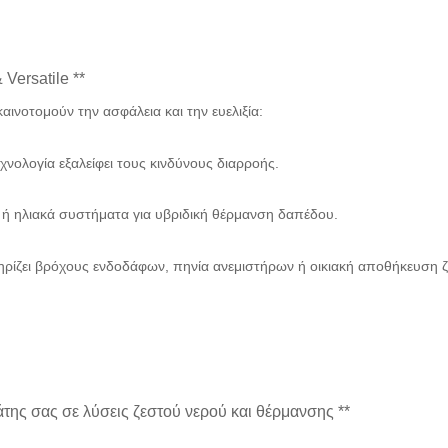
Versatile **
 καινοτομούν την ασφάλεια και την ευελιξία:
εχνολογία εξαλείφει τους κινδύνους διαρροής.
er ή ηλιακά συστήματα για υβριδική θέρμανση δαπέδου.
ηρίζει βρόχους ενδοδάφων, πηνία ανεμιστήρων ή οικιακή αποθήκευση 
της σας σε λύσεις ζεστού νερού και θέρμανσης **