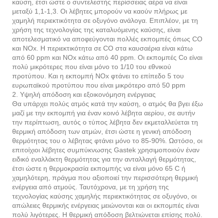
καύση, έτσι ώστε ο συντελεστής περίσσειας αέρα να είναι
μεταξύ 1,1-1,3. Οι λέβητες μπορούν να καούν πλήρως με
χαμηλή περιεκτικότητα σε οξυγόνο ανάλογα. Επιπλέον, με τη
χρήση της τεχνολογίας της καταλυόμενης καύσης, είναι
αποτελεσματικό να αποφεύγονται πολλές εκπομπές όπως CO
και NOx. Η περιεκτικότητα σε CO στα καυσαέρια είναι κάτω
από 60 ppm και NOx κάτω από 40 ppm. Οι εκπομπές Co είναι
πολύ μικρότερες που είναι μόνο το 1/10 του εθνικού
προτύπου. Και η εκπομπή NOx φτάνει το επίπεδο 5 του
ευρωπαϊκού προτύπου που είναι μικρότερο από 50 ppm
2. Υψηλή απόδοση και εξοικονόμηση ενέργειας
Θα υπάρχει πολύς ατμός κατά την καύση, ο ατμός θα βγει έξω
μαζί με την εκπομπή για έναν κοινό λέβητα αερίου, σε αυτήν
την περίπτωση, αυτός ο τύπος λέβητα δεν εκμεταλλεύεται τη
θερμική απόδοση των ατμών, έτσι ώστε η γενική απόδοση
θερμότητας του ο λέβητας φτάνει μόνο το 85-90%. Ωστόσο, οι
επιτοίχιοι λέβητες συμπύκνωσης Gastek χρησιμοποιούν έναν
ειδικό εναλλάκτη θερμότητας για την ανταλλαγή θερμότητας,
έτσι ώστε η θερμοκρασία εκπομπής να είναι μόνο 65 C ή
χαμηλότερη, πράγμα που αξιοποιεί την περισσότερη θερμική
ενέργεια από ατμούς. Ταυτόχρονα, με τη χρήση της
τεχνολογίας καύσης χαμηλής περιεκτικότητας σε οξυγόνο, οι
απώλειες θερμικής ενέργειας μειώνονται και οι εκπομπές είναι
πολύ λιγότερες. Η θερμική απόδοση βελτιώνεται επίσης πολύ.