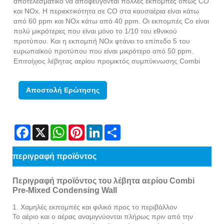
αποτελεσματικό να αποφεύγονται πολλές εκπομπές όπως CO
και NOx. Η περιεκτικότητα σε CO στα καυσαέρια είναι κάτω
από 60 ppm και NOx κάτω από 40 ppm. Οι εκπομπές Co είναι
πολύ μικρότερες που είναι μόνο το 1/10 του εθνικού
προτύπου. Και η εκπομπή NOx φτάνει το επίπεδο 5 του
ευρωπαϊκού προτύπου που είναι μικρότερο από 50 ppm.
Επιτοίχιος λέβητας αερίου προμικτός συμπύκνωσης Combi
Αποστολή Ερώτησης
Facebook
X
WhatsApp
Pinterest
LinkedIn
Share
περιγραφή προϊόντος
Περιγραφή προϊόντος του λέβητα αερίου Combi
Pre-Mixed Condensing Wall
1. Χαμηλές εκπομπές και φιλικό προς το περιβάλλον
Το αέριο και ο αέρας αναμιγνύονται πλήρως πριν από την