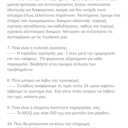
χρόνια εμπειρίας και συσσωρευμένες λύσεις συσκευασίας
αξεσουάρ για διαφορετικές αγορές και δεν υπήρξε ποτέ
ατύχημα όπως ελλείποντα παράπονα. Ταυτόχρονα, έχουμε ένα
πλήρες σετ προγράμματος δοκιμών αξεσουάρ. παροχή
σχετικής εκπαίδευσης και καθοδήγησης, καθώς και παροχή
σχετικού εξοπλισμού δοκιμών. Μπορείτε να συζητήσετε τις
λεπτομέρειες με τις πωλήσεις μας.
7. Ποια είναι η πολιτική εγγύησης;
------ Η περίοδος εγγύησής μας: 1 έτος μετά την ημερομηνία
επί του σκάφους. 2% φορώντας εξαρτήματα για κάθε
παραγγελία. Βοηθήστε στην έγκαιρη επίλυση των
προβλημάτων.
8. Πότε μπορώ να λάβω την προσφορά;
------ Συνήθως αναφέρουμε τις τιμές εντός 24 ωρών αφότου
λάβουμε το ερώτημά σας. Εάν είστε πολύ επείγον να λάβετε
την τιμή, καλέστε μας.
9. Ποια είναι η ελάχιστη ποσότητα παραγγελίας σας;
------ Το MOQ μας είναι 200 ​​τμχ ένα μοντέλο ένα μέγεθος.
10. Πώς θα μπορούσα να κάνω την πληρωμή;