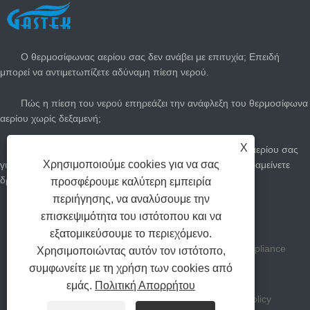
ΤΕΛΕΥΤΑΊΑ ΝΈΑ
Ο θερμοσίφωνας αερίου σας δεν ανάβει με επιτυχία; Επειδή
μπορεί να αντιμετωπίζετε αδύναμη πίεση νερού.
Πώς η πίεση του νερού επηρεάζει την ανάφλεξη του θερμοσίφωνα
αερίου χωρίς δεξαμενή;
X
Πώς να προσαρμόσετε τον άμεσο θερμοσίφωνα του αερίου σας
Χρησιμοποιούμε cookies για να σας
για το καλοκαίρι: Κόψτε τους λογαριασμούς αερίου και παραμείνετε
δροσεροί
προσφέρουμε καλύτερη εμπειρία
περιήγησης, να αναλύσουμε την
Πόσο μεγάλο θερμοσίφωνα αερίου χρειάζεστε;
επισκεψιμότητα του ιστότοπου και να
εξατομικεύσουμε το περιεχόμενο.
Πνευματικά δικαιώματα Zhongshan Gastek Home Appliance
Χρησιμοποιώντας αυτόν τον ιστότοπο,
συμφωνείτε με τη χρήση των cookies από
Company Limited All Rights Reserved.
εμάς.
Πολιτική Απορρήτου
Συνδέσεις
Sitemap
RSS
XML
Privacy Policy