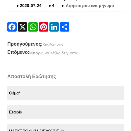
●
2020-07-24
●
4
●
Αφήστε μου ένα μήνυμα
Facebook
X
WhatsApp
Pinterest
LinkedIn
Share
Προηγούμενος:
Κανένα νέο
Επόμενο:
Μπορώ να λάβω δείγματα;
Αποστολή Ερώτησης