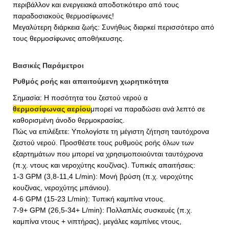
περιβάλλον και ενεργειακά αποδοτικότερο από τους
παραδοσιακούς θερμοσίφωνες!
Μεγαλύτερη διάρκεια ζωής: Συνήθως διαρκεί περισσότερο από
τους θερμοσίφωνες αποθήκευσης.
Βασικές Παράμετροι
Ρυθμός ροής και απαιτούμενη χωρητικότητα
Σημασία: Η ποσότητα του ζεστού νερού α
θερμοσίφωνας αερίου
μπορεί να παραδώσει ανά λεπτό σε
καθορισμένη άνοδο θερμοκρασίας.
Πώς να επιλέξετε: Υπολογίστε τη μέγιστη ζήτηση ταυτόχρονα
ζεστού νερού. Προσθέστε τους ρυθμούς ροής όλων των
εξαρτημάτων που μπορεί να χρησιμοποιούνται ταυτόχρονα
(π.χ. ντους και νεροχύτης κουζίνας). Τυπικές απαιτήσεις:
1-3 GPM (3,8-11,4 L/min): Μονή βρύση (π.χ. νεροχύτης
κουζίνας, νεροχύτης μπάνιου).
4-6 GPM (15-23 L/min): Τυπική καμπίνα ντους.
7-9+ GPM (26,5-34+ L/min): Πολλαπλές συσκευές (π.χ.
καμπίνα ντους + νιπτήρας), μεγάλες καμπίνες ντους,