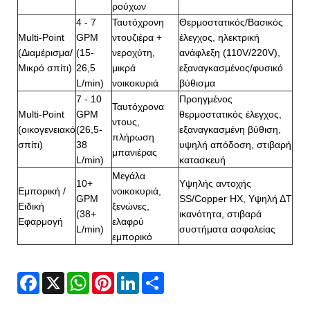
ρούχων
4 - 7
Ταυτόχρονη
Θερμοστατικός/Βασικός
Multi-Point
GPM
ντουζιέρα +
έλεγχος, ηλεκτρική
(Διαμέρισμα/
(15-
νεροχύτη,
ανάφλεξη (110V/220V),
Μικρό σπίτι)
26,5
μικρά
εξαναγκασμένος/φυσικό
L/min)
νοικοκυριά
βύθισμα
7 - 10
Προηγμένος
Ταυτόχρονα
Multi-Point
GPM
θερμοστατικός έλεγχος,
ντους,
(οικογενειακό
(26,5-
εξαναγκασμένη βύθιση,
πλήρωση
σπίτι)
38
υψηλή απόδοση, στιβαρή
μπανιέρας
L/min)
κατασκευή
Μεγάλα
10+
Υψηλής αντοχής
Εμπορική /
νοικοκυριά,
GPM
SS/Copper HX, Υψηλή ΔT
Ειδική
ξενώνες,
(38+
ικανότητα, στιβαρά
Εφαρμογή
ελαφρύ
L/min)
συστήματα ασφαλείας
εμπορικό
Facebook
X
WhatsApp
Pinterest
LinkedIn
Share