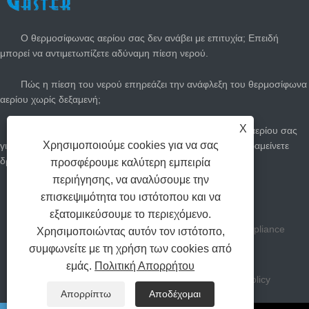
Ο θερμοσίφωνας αερίου σας δεν ανάβει με επιτυχία; Επειδή
μπορεί να αντιμετωπίζετε αδύναμη πίεση νερού.
Πώς η πίεση του νερού επηρεάζει την ανάφλεξη του θερμοσίφωνα
αερίου χωρίς δεξαμενή;
X
Πώς να προσαρμόσετε τον άμεσο θερμοσίφωνα του αερίου σας
Χρησιμοποιούμε cookies για να σας
για το καλοκαίρι: Κόψτε τους λογαριασμούς αερίου και παραμείνετε
δροσεροί
προσφέρουμε καλύτερη εμπειρία
περιήγησης, να αναλύσουμε την
Πόσο μεγάλο θερμοσίφωνα αερίου χρειάζεστε;
επισκεψιμότητα του ιστότοπου και να
εξατομικεύσουμε το περιεχόμενο.
Πνευματικά δικαιώματα Zhongshan Gastek Home Appliance
Χρησιμοποιώντας αυτόν τον ιστότοπο,
συμφωνείτε με τη χρήση των cookies από
Company Limited All Rights Reserved.
εμάς.
Πολιτική Απορρήτου
Συνδέσεις
Sitemap
RSS
XML
Privacy Policy
Απορρίπτω
Αποδέχομαι