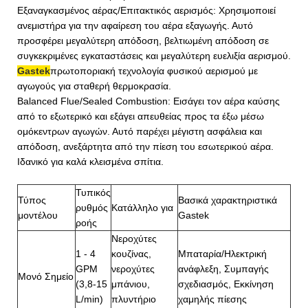
Εξαναγκασμένος αέρας/Επιτακτικός αερισμός: Χρησιμοποιεί
ανεμιστήρα για την αφαίρεση του αέρα εξαγωγής. Αυτό
προσφέρει μεγαλύτερη απόδοση, βελτιωμένη απόδοση σε
συγκεκριμένες εγκαταστάσεις και μεγαλύτερη ευελιξία αερισμού.
Gastek
πρωτοποριακή τεχνολογία φυσικού αερισμού με
αγωγούς για σταθερή θερμοκρασία.
Balanced Flue/Sealed Combustion: Εισάγει τον αέρα καύσης
από το εξωτερικό και εξάγει απευθείας προς τα έξω μέσω
ομόκεντρων αγωγών. Αυτό παρέχει μέγιστη ασφάλεια και
απόδοση, ανεξάρτητα από την πίεση του εσωτερικού αέρα.
Ιδανικό για καλά κλεισμένα σπίτια.
Τυπικός
Τύπος
Βασικά χαρακτηριστικά
ρυθμός
Κατάλληλο για
μοντέλου
Gastek
ροής
Νεροχύτες
1 - 4
κουζίνας,
Μπαταρία/Ηλεκτρική
GPM
νεροχύτες
ανάφλεξη, Συμπαγής
Μονό Σημείο
(3,8-15
μπάνιου,
σχεδιασμός, Εκκίνηση
L/min)
πλυντήριο
χαμηλής πίεσης