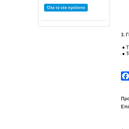
Όλα τα νέα προϊόντα
3. 
● Τ
● Τ
Προ
Επό