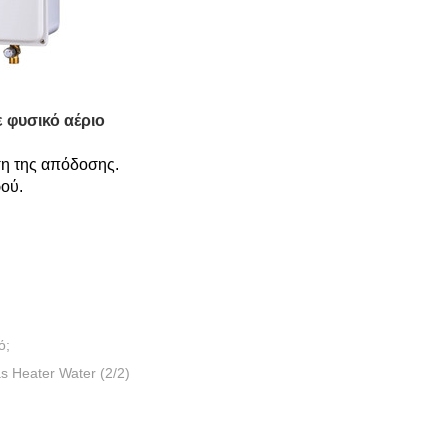
ε φυσικό αέριο
ση της απόδοσης.
ού.
ό;
s Heater Water (2/2)