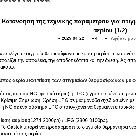
Κατανόηση της τεχνικής παραμέτρου για στιγ
αερίου (1/2)
●
2025-04-22
●
4
●
Αφήστε μου
ν επιλέγετε στιγμιαία θερμοσίφωνα με καύση αερίου, η κατανό
σφαλίζει την ασφάλεια, την αποδοτικότητα και την άνεση. Ας σ
ακάτω:
Τύπος αερίου και πίεση των στιγμιαίων θερμοσίφωνων με φ
ύπος αερίου:
NG (φυσικό αέριο) ή LPG (υγροποιημένο πετρελαϊ
ρίσιμη Σημείωση: Χρήση LPG σε μια μονάδα σχεδιασμένη με 
 η NG σε ένα σύστημα LPG αποτυγχάνει να θερμαίνει επαρκώς 
ίεση αερίου:
(1274-2000pa) / LPG (2800-3100pa).
ο Gastek μπορεί να προσαρμόσει το στιγμιαίο θερμαντήρα νερ
τυπα πίεσης αερίου.