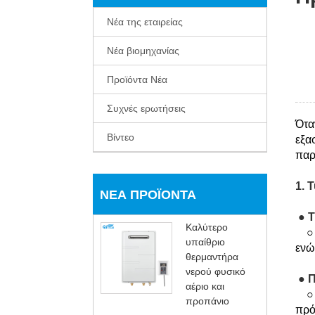
Νέα της εταιρείας
Νέα βιομηχανίας
Προϊόντα Νέα
Συχνές ερωτήσεις
Ότα
Βίντεο
εξα
παρ
1. 
ΝΈΑ ΠΡΟΪΌΝΤΑ
● Τ
Καλύτερο
○ Κ
υπαίθριο
ενώ
θερμαντήρα
νερού φυσικό
● Π
αέριο και
○ Τ
προπάνιο
πρό