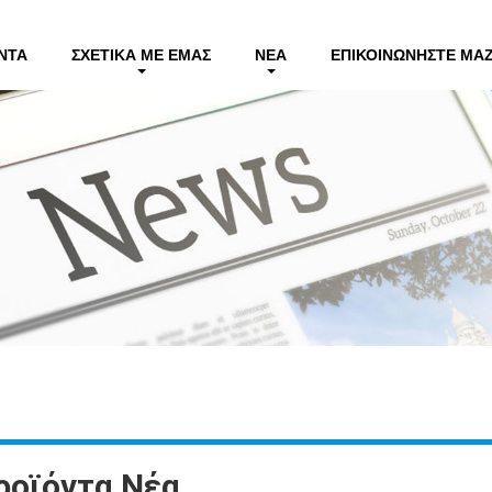
ΝΤΑ
ΣΧΕΤΙΚΆ ΜΕ ΕΜΆΣ
ΝΈΑ
ΕΠΙΚΟΙΝΩΝΉΣΤΕ ΜΑΖ
ροϊόντα Νέα