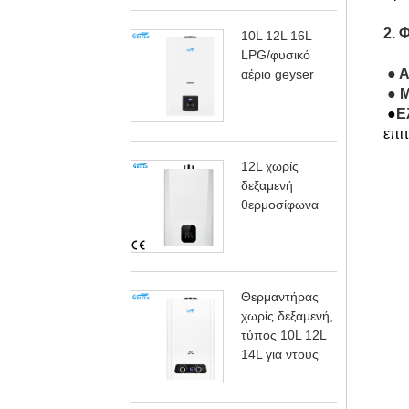
2. 
10L 12L 16L
LPG/φυσικό
● Α
αέριο geyser
● 
●
Ε
επι
12L χωρίς
δεξαμενή
θερμοσίφωνα
Θερμαντήρας
χωρίς δεξαμενή,
τύπος 10L 12L
14L για ντους