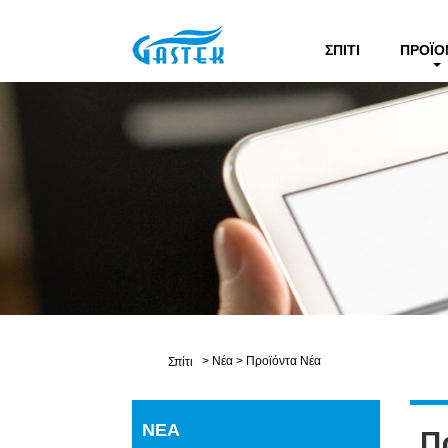
ΣΠΊΤΙ
ΠΡΟΪΌ
>
Νέα
>
Προϊόντα Νέα
Σπίτι
ΝΈΑ
Π