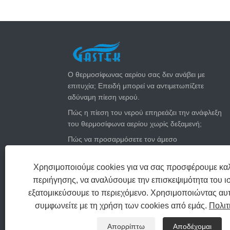
ΤΕΛΕΥΤΑΊΑ ΝΈΑ
Ο θερμοσίφωνας αερίου σας δεν ανάβει με
επιτυχία; Επειδή μπορεί να αντιμετωπίζετε
αδύναμη πίεση νερού.
Πώς η πίεση του νερού επηρεάζει την ανάφλεξη
του θερμοσίφωνα αερίου χωρίς δεξαμενή;
Πώς να προσαρμόσετε τον άμεσο
θερμοσίφωνα του αερίου σας για το καλοκαίρι:
Κόψτε τους λογαριασμούς αερίου και
Χρησιμοποιούμε cookies για να σας προσφέρουμε καλ
παραμείνετε δροσεροί
περιήγησης, να αναλύσουμε την επισκεψιμότητα του ι
Πόσο μεγάλο θερμοσίφωνα αερίου χρειάζεστε;
εξατομικεύσουμε το περιεχόμενο. Χρησιμοποιώντας αυτ
συμφωνείτε με τη χρήση των cookies από εμάς.
Πολιτ
Πνευματικά δικαιώματα Zhongshan Gastek Home A
Απορρίπτω
Αποδέχομαι
ΣΥΝΔΈΣΕΙΣ
SITEMAP
RSS
XML
PR