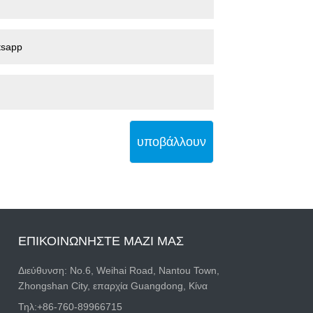
υποβάλλουν
ΕΠΙΚΟΙΝΩΝΉΣΤΕ ΜΑΖΊ ΜΑΣ
Διεύθυνση: Νο.6, Weihai Road, Nantou Town,
Zhongshan City, επαρχία Guangdong, Κίνα
Τηλ:
+86-760-89966715