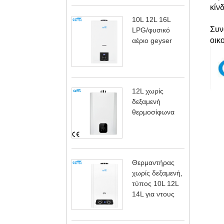
κίν
10L 12L 16L
Συν
LPG/φυσικό
οικ
αέριο geyser
12L χωρίς
δεξαμενή
θερμοσίφωνα
Θερμαντήρας
χωρίς δεξαμενή,
τύπος 10L 12L
14L για ντους