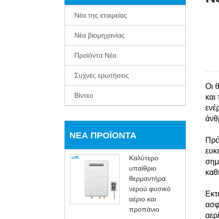
Νέα της εταιρείας
Νέα βιομηχανίας
Προϊόντα Νέα
Συχνές ερωτήσεις
Οι 
Βίντεο
και
ενέ
άνθ
ΝΈΑ ΠΡΟΪΌΝΤΑ
Πρό
ευκ
Καλύτερο
σημ
υπαίθριο
καθ
θερμαντήρα
νερού φυσικό
Εκτ
αέριο και
ασφ
προπάνιο
αερ