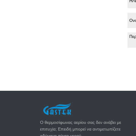
ΤΕΛΕΥΤΑΊΑ ΝΈΑ
Ο θερμοσίφωνας αερίου σας δεν ανάβει με
επιτυχία; Επειδή μπορεί να αντιμετωπίζετε
αδύναμη πίεση νερού.