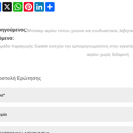
Facebook
X
WhatsApp
Pinterest
LinkedIn
Share
ηγούμενος:
Μπόιλερ αερίου τύπου χιτώνιο και συνδυαστικός λέβητα
μενο:
ομάδα παραγωγής Gastek ενισχύει την εμπειρογνωμοσύνη στην εγκατάσ
αερίου χωρίς δεξαμενή
οστολή Ερώτησης