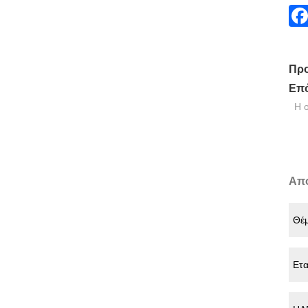
Προ
Επό
Η 
Απ