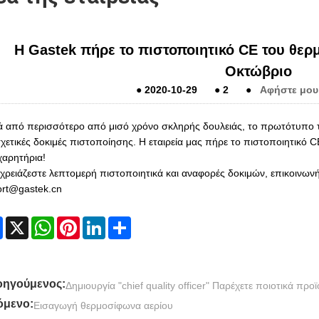
Η Gastek πήρε το πιστοποιητικό CE του θερ
Οκτώβριο
●
2020-10-29
●
2
●
Αφήστε μου
 από περισσότερο από μισό χρόνο σκληρής δουλειάς, το πρωτότυπο 
σχετικές δοκιμές πιστοποίησης. Η εταιρεία μας πήρε το πιστοποιητικό 
αρητήρια!
χρειάζεστε λεπτομερή πιστοποιητικά και αναφορές δοκιμών, επικοινωνή
ort@gastek.cn
Facebook
X
WhatsApp
Pinterest
LinkedIn
Share
ηγούμενος:
Δημιουργία "chief quality officer" Παρέχετε ποιοτικά προ
μενο:
Εισαγωγή θερμοσίφωνα αερίου