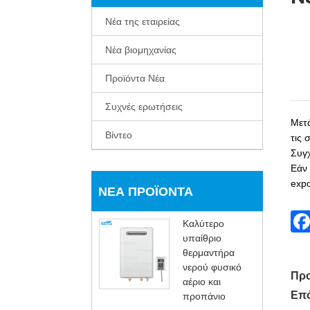
Νέα της εταιρείας
Νέα βιομηχανίας
Προϊόντα Νέα
Συχνές ερωτήσεις
Μετά
Βίντεο
τις 
Συγχ
Εάν 
exp
ΝΈΑ ΠΡΟΪΌΝΤΑ
Καλύτερο
υπαίθριο
θερμαντήρα
νερού φυσικό
Προ
αέριο και
Επό
προπάνιο