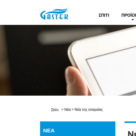
ΣΠΊΤΙ
ΠΡΟΪΌ
>
Νέα
>
Νέα της εταιρείας
Σπίτι
ΝΈΑ
Ν