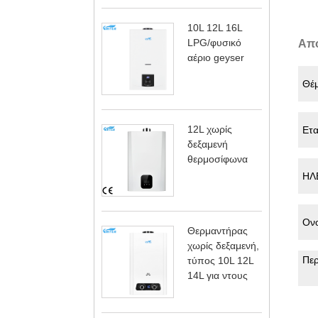
10L 12L 16L
LPG/φυσικό
Απ
αέριο geyser
12L χωρίς
δεξαμενή
θερμοσίφωνα
Θερμαντήρας
χωρίς δεξαμενή,
τύπος 10L 12L
14L για ντους