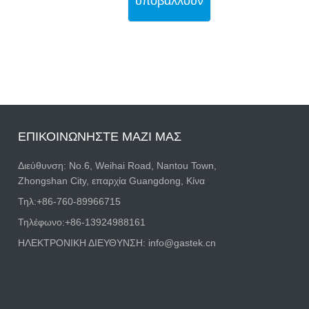
υποβάλλουν
ΕΠΙΚΟΙΝΩΝΉΣΤΕ ΜΑΖΊ ΜΑΣ
Διεύθυνση: Νο.6, Weihai Road, Nantou Town,
Zhongshan City, επαρχία Guangdong, Κίνα
Τηλ:
+86-760-89966715
Τηλέφωνο:
+86-13924988161
ΗΛΕΚΤΡΟΝΙΚΗ ΔΙΕΥΘΥΝΣΗ:
info@gastek.cn