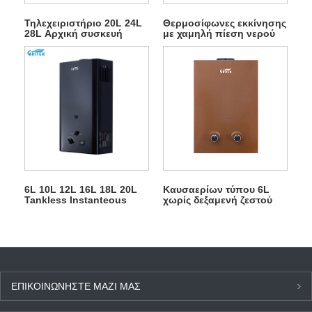
Τηλεχειριστήριο 20L 24L
Θερμοσίφωνες εκκίνησης
28L Αρχική συσκευή
με χαμηλή πίεση νερού
Εξωτερική θερμαντήρα
Τύπος καυσαερίων LPG
νερού φυσικού αερίου
αερίου
6L 10L 12L 16L 18L 20L
Καυσαερίων τύπου 6L
Tankless Instanteous
χωρίς δεξαμενή ζεστού
LPG Gayser for ντους
νερού ντουζιέρας αερίου
ΕΠΙΚΟΙΝΩΝΉΣΤΕ ΜΑΖΊ ΜΑΣ