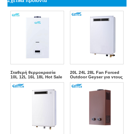
Σχετικά προϊόντα
Σταθερή θερμοκρασία
20L 24L 28L Fan Forced
10L 12L 16L 18L Hot Sale
Outdoor Geyser για ντους
Τύπος καυσαερίων
ζεστού νερού
Επιτοίχια τοποθέτηση
Tankless Instant LPG
Θερμοσίφωνας Φυσικού
Αερίου Ζεστού Νερού για
Ντους