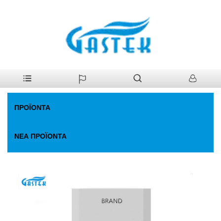
>
Προϊόντα
>
Θερμοσίφωνας Αερίου
>
Ανεμιστήρα σταθερή
Σπίτι
θερμοκρασία. Θερμοσίφωνας
ΠΡΟΪΌΝΤΑ
ΝΈΑ ΠΡΟΪΌΝΤΑ