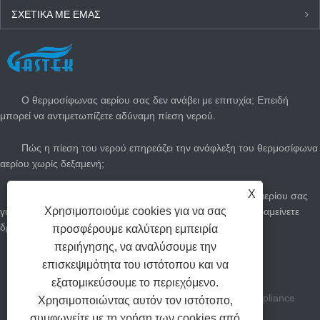
ΣΧΕΤΙΚΆ ΜΕ ΕΜΆΣ
ΤΕΛΕΥΤΑΊΑ ΝΈΑ
Ο θερμοσίφωνας αερίου σας δεν ανάβει με επιτυχία; Επειδή
μπορεί να αντιμετωπίζετε αδύναμη πίεση νερού.
Πώς η πίεση του νερού επηρεάζει την ανάφλεξη του θερμοσίφωνα
αερίου χωρίς δεξαμενή;
X
Πώς να προσαρμόσετε τον άμεσο θερμοσίφωνα του αερίου σας
Χρησιμοποιούμε cookies για να σας
για το καλοκαίρι: Κόψτε τους λογαριασμούς αερίου και παραμείνετε
δροσεροί
προσφέρουμε καλύτερη εμπειρία
περιήγησης, να αναλύσουμε την
Πόσο μεγάλο θερμοσίφωνα αερίου χρειάζεστε;
επισκεψιμότητα του ιστότοπου και να
εξατομικεύσουμε το περιεχόμενο.
Πνευματικά δικαιώματα Zhongshan Gastek Home Appliance
Χρησιμοποιώντας αυτόν τον ιστότοπο,
συμφωνείτε με τη χρήση των cookies από