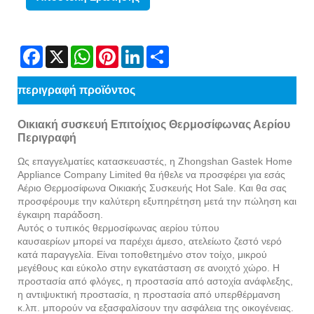
Facebook
X
WhatsApp
Pinterest
LinkedIn
Share
περιγραφή προϊόντος
Οικιακή συσκευή Επιτοίχιος Θερμοσίφωνας Αερίου
Περιγραφή
Ως επαγγελματίες κατασκευαστές, η Zhongshan Gastek Home
Appliance Company Limited θα ήθελε να προσφέρει για εσάς
Αέριο Θερμοσίφωνα Οικιακής Συσκευής Hot Sale. Και θα σας
προσφέρουμε την καλύτερη εξυπηρέτηση μετά την πώληση και
έγκαιρη παράδοση.
Αυτός ο τυπικός θερμοσίφωνας αερίου τύπου
καυσαερίων μπορεί να παρέχει άμεσο, ατελείωτο ζεστό νερό
κατά παραγγελία. Είναι τοποθετημένο στον τοίχο, μικρού
μεγέθους και εύκολο στην εγκατάσταση σε ανοιχτό χώρο. Η
προστασία από φλόγες, η προστασία από αστοχία ανάφλεξης,
η αντιψυκτική προστασία, η προστασία από υπερθέρμανση
κ.λπ. μπορούν να εξασφαλίσουν την ασφάλεια της οικογένειας.