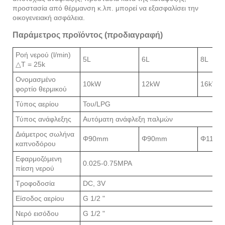
προστασία από θέρμανση κ.λπ. μπορεί να εξασφαλίσει την
οικογενειακή ασφάλεια.
Παράμετρος προϊόντος (προδιαγραφή)
Ροή νερού (l/min)
5L
6L
8L
△
T = 25k
Ονομασμένο
10kW
12kW
16kW
φορτίο θερμικού
Τύπος αερίου
Του/LPG
Τύπος ανάφλεξης
Αυτόματη ανάφλεξη παλμών
Διάμετρος σωλήνα
Φ90mm
Φ90mm
Φ110m
καπνοδόρου
Εφαρμοζόμενη
0.025-0.75MPA
πίεση νερού
Τροφοδοσία
DC, 3V
Είσοδος αερίου
G 1/2 "
Νερό εισόδου
G 1/2 "