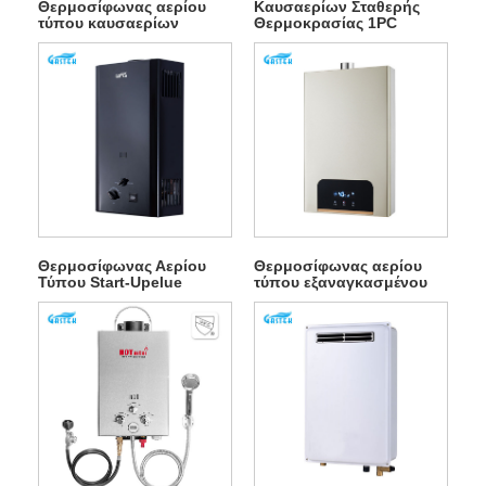
Θερμοσίφωνας αερίου
Καυσαερίων Σταθερής
τύπου καυσαερίων
Θερμοκρασίας 1PC
σταθερής θερμοκρασίας
Θερμοσίφωνας αερίου
που λειτουργεί με
μπαταρίας
ηλεκτρισμό
Θερμοσίφωνας Αερίου
Θερμοσίφωνας αερίου
Τύπου Start-Upelue
τύπου εξαναγκασμένου
χαμηλής πίεσης νερού
ανεμιστήρα σταθερής
θερμοκρασίας