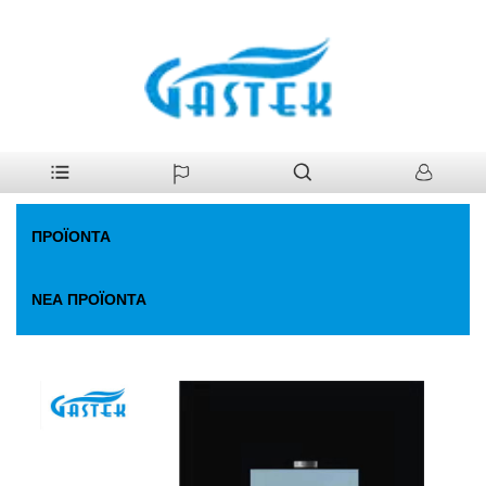
>
Προϊόντα
>
Θερμοσίφωνας Αερίου
>
Υδάτων εκκίνησης
Σπίτι
φυσιολογικού νερού φυσιολογικού νερού
ΠΡΟΪΌΝΤΑ
ΝΈΑ ΠΡΟΪΌΝΤΑ