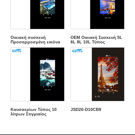
Οικιακή συσκευή
OEM Οικιακή Συσκευή 5L
Προσαρμοσμένη εικόνα
6L 8L 10L Τύπος
Στιγμιαίου θερμοσίφωνα
καυσαερίων
αερίου για ντους
Θερμοσίφωνας Αερίου
Καυσαερίων Τύπος 10
JSD20-D10CB9
λίτρων Στιγμιαίος
Θερμοσίφωνας Αερίου