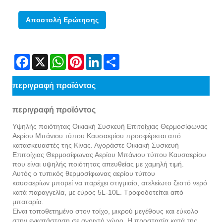
Αποστολή Ερώτησης
Facebook
X
WhatsApp
Pinterest
LinkedIn
Share
περιγραφή προϊόντος
περιγραφή προϊόντος
Υψηλής ποιότητας Οικιακή Συσκευή Επιτοίχιας Θερμοσίφωνας
Αερίου Μπάνιου τύπου Καυσαερίου προσφέρεται από
κατασκευαστές της Κίνας. Αγοράστε Οικιακή Συσκευή
Επιτοίχιας Θερμοσίφωνας Αερίου Μπάνιου τύπου Καυσαερίου
που είναι υψηλής ποιότητας απευθείας με χαμηλή τιμή.
Αυτός ο τυπικός θερμοσίφωνας αερίου τύπου
καυσαερίων μπορεί να παρέχει στιγμιαίο, ατελείωτο ζεστό νερό
κατά παραγγελία, με εύρος 5L-10L. Τροφοδοτείται από
μπαταρία.
Είναι τοποθετημένο στον τοίχο, μικρού μεγέθους και εύκολο
στην εγκατάσταση σε ανοιχτό χώρο. Η προστασία κατά της