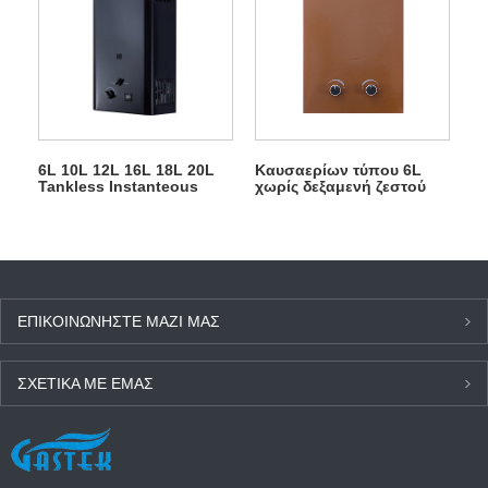
6L 10L 12L 16L 18L 20L
Καυσαερίων τύπου 6L
Tankless Instanteous
χωρίς δεξαμενή ζεστού
LPG Gayser for ντους
νερού ντουζιέρας αερίου
ΕΠΙΚΟΙΝΩΝΉΣΤΕ ΜΑΖΊ ΜΑΣ
ΣΧΕΤΙΚΆ ΜΕ ΕΜΆΣ
ΤΕΛΕΥΤΑΊΑ ΝΈΑ