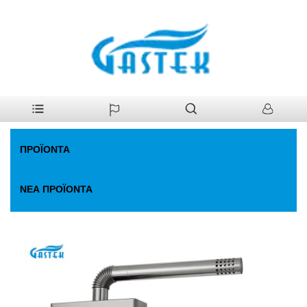
>
Προϊόντα
>
Θερμοσίφωνας Αερίου
>
Ανεμιστήρα σταθερή
Σπίτι
θερμοκρασία. Θερμοσίφωνας
ΠΡΟΪΌΝΤΑ
ΝΈΑ ΠΡΟΪΌΝΤΑ