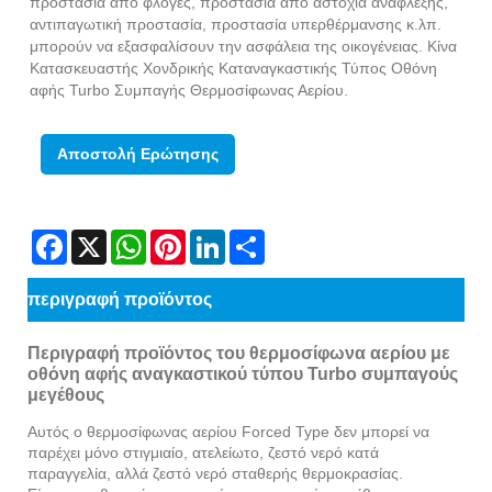
προστασία από φλόγες, προστασία από αστοχία ανάφλεξης,
αντιπαγωτική προστασία, προστασία υπερθέρμανσης κ.λπ.
μπορούν να εξασφαλίσουν την ασφάλεια της οικογένειας. Κίνα
Κατασκευαστής Χονδρικής Καταναγκαστικής Τύπος Οθόνη
αφής Turbo Συμπαγής Θερμοσίφωνας Αερίου.
Αποστολή Ερώτησης
Facebook
X
WhatsApp
Pinterest
LinkedIn
Share
περιγραφή προϊόντος
Περιγραφή προϊόντος του θερμοσίφωνα αερίου με
οθόνη αφής αναγκαστικού τύπου Turbo συμπαγούς
μεγέθους
Αυτός ο θερμοσίφωνας αερίου Forced Type δεν μπορεί να
παρέχει μόνο στιγμιαίο, ατελείωτο, ζεστό νερό κατά
παραγγελία, αλλά ζεστό νερό σταθερής θερμοκρασίας.