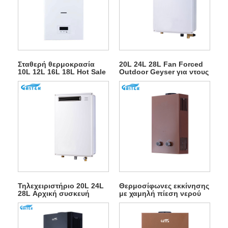
Σταθερή θερμοκρασία
20L 24L 28L Fan Forced
10L 12L 16L 18L Hot Sale
Outdoor Geyser για ντους
Τύπος καυσαερίων
ζεστού νερού
Επιτοίχια τοποθέτηση
Tankless Instant LPG
Θερμοσίφωνας Φυσικού
Αερίου Ζεστού Νερού για
Ντους
Τηλεχειριστήριο 20L 24L
Θερμοσίφωνες εκκίνησης
28L Αρχική συσκευή
με χαμηλή πίεση νερού
Εξωτερική θερμαντήρα
Τύπος καυσαερίων LPG
νερού φυσικού αερίου
αερίου