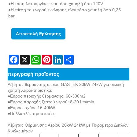
●Η τάση λειτουργίας είναι τόσο χαμηλή όσο 120V.
●Η πίεση του νερού εκκίνησης είναι τόσο χαμηλή όσο 0,25
bar.
Αποστολή Ερώτησης
Facebook
X
WhatsApp
Pinterest
LinkedIn
Share
περιγραφή προϊόντος
Λέβητας θέρμανσης αερίου GASTEK 20kW 24kW για οικιακή
χρήση Χαρακτηριστικά:
●Εύρος περιοχής θέρμανσης: 60-300m2
●Εύρος παροχής ζεστού νερού: 8-20 Lts/min
●Εύρος ισχύος:16-40kW
●Πολλαπλές προστασίες
Λέβητας Θέρμανσης Αερίου 20kW 24kW με Παράμετρο Διπλών
Κυκλωμάτων