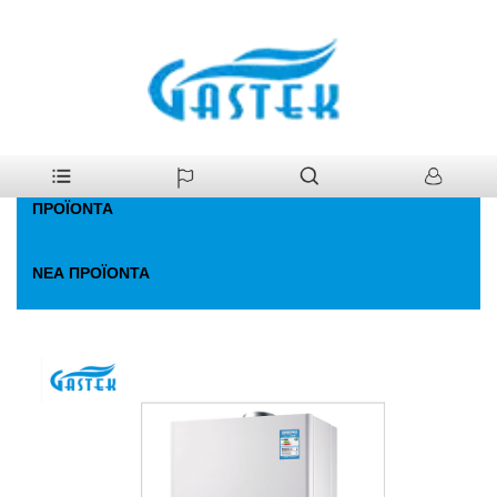
>
Προϊόντα
>
Λέβητας Αερίου
>
Συμβατικός λέβητας αερίου Combi
Σπίτι
ΠΡΟΪΌΝΤΑ
ΝΈΑ ΠΡΟΪΌΝΤΑ